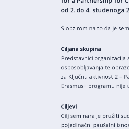
for a Partnership for C
od 2. do 4. studenoga 
S obzirom na to da je se
Ciljana skupina
Predstavnici organizacija
osposobljavanja te obrazov
za Ključnu aktivnost 2 – 
Erasmus+ programu nije u
Ciljevi
Cilj seminara je pružiti s
pojedinačni paušalni iznos