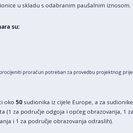
dionice u skladu s odabranim paušalnim iznosom.
ara su:
 procijeniti proračun potreban za provedbu projektnog prij
ti oko
50
sudionika iz cijele Europe, a za sudionike
a (1 za područje odgoja i općeg obrazovanja, 1 z
nja i 1 za područje obrazovanja odraslih).