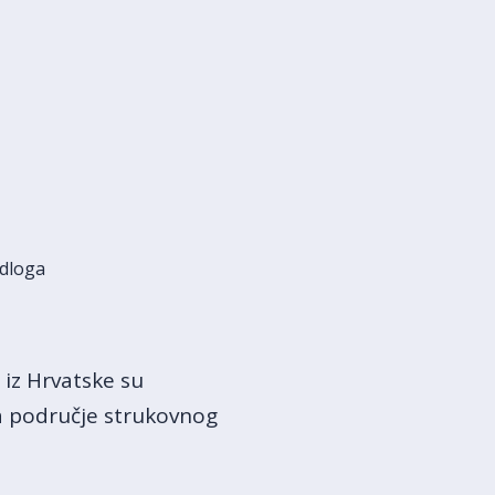
edloga
 iz Hrvatske su
a područje strukovnog