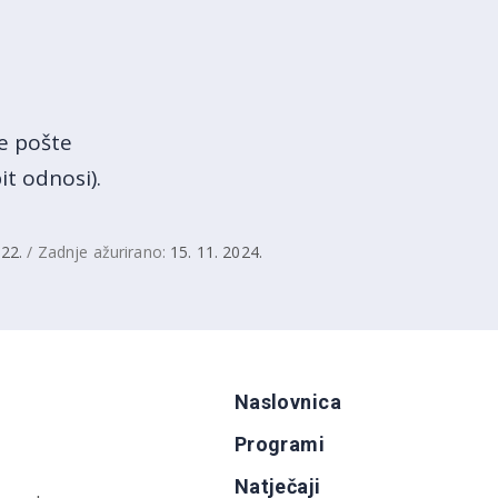
ke pošte
t odnosi).
022.
/ Zadnje ažurirano:
15. 11. 2024.
Naslovnica
Programi
Natječaji