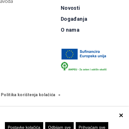
zavoda
Novosti
Događanja
O nama
Politika korištenja kolačića
×
va isključivo stajalište autora mrežne stranice i Komisija
Postavke kolačića
Odbijam sve
Prihvaćam sve