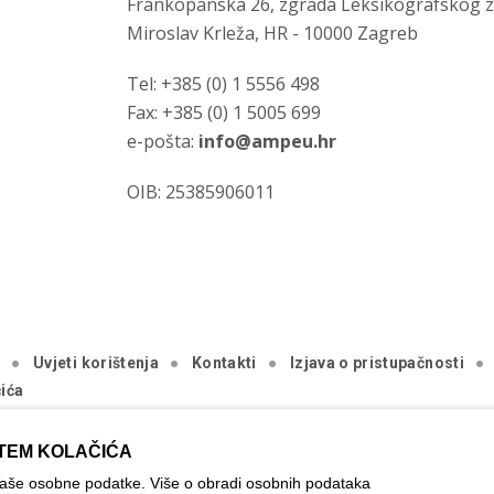
Frankopanska 26, zgrada Leksikografskog 
Miroslav Krleža, HR - 10000 Zagreb
Tel: +385 (0) 1 5556 498
Fax: +385 (0) 1 5005 699
e-pošta:
info@ampeu.hr
OIB: 25385906011
a
Uvjeti korištenja
Kontakti
Izjava o pristupačnosti
ića
.
TEM KOLAČIĆA
ica je ostvarena uz financijsku potporu Europske komisije. Ona izraža
Vaše osobne podatke. Više o obradi osobnih podataka