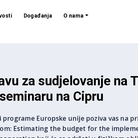
vosti
Događanja
O nama
lnost i programe 
javu za sudjelovanje na 
seminaru na Cipru
i programe Europske unije poziva vas na pr
om: Estimating the budget for the impleme