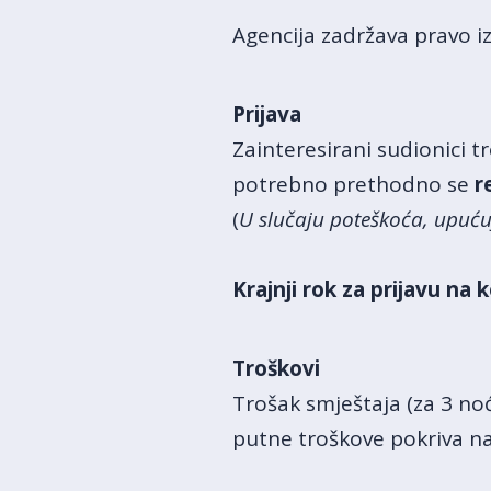
Agencija zadržava pravo i
Prijava
Zainteresirani sudionici t
potrebno prethodno se
r
(
U slučaju poteškoća, upuć
Krajnji rok za prijavu na 
Troškovi
Trošak smještaja (za 3 noć
putne troškove pokriva na