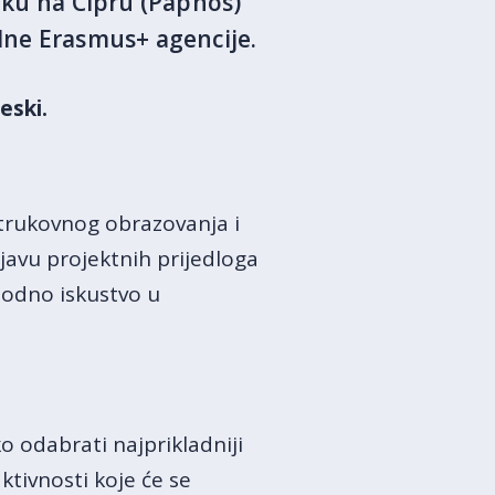
liku na Cipru (Paphos)
alne Erasmus+ agencije.
eski.
strukovnog obrazovanja i
ijavu projektnih prijedloga
hodno iskustvo u
o odabrati najprikladniji
ktivnosti koje će se