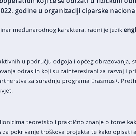
ooperation koji će se održati u fizičkom ob
2022. godine u organizaciji ciparske nacion
minar međunarodnog karaktera, radni je jezik
engl
 aktivnih u području odgoja i općeg obrazovanja, 
anja odraslih koji su zainteresirani za razvoj i pr
Partnerstva za suradnju programa Erasmus+. Pret
vjet.
udionicima teoretsko i praktično znanje o tome kak
 za pokrivanje troškova projekta te kako opisati a