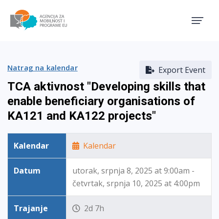
Agencija za mobilnost i pro
Natrag na kalendar
Export Event
TCA aktivnost "Developing skills that
enable beneficiary organisations of
KA121 and KA122 projects"
Kalendar
Kalendar
Datum
utorak, srpnja 8, 2025 at 9:00am -
četvrtak, srpnja 10, 2025 at 4:00pm
Trajanje
2d 7h