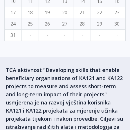
10
11
12
13
14
15
16
17
18
19
20
21
22
23
24
25
26
27
28
29
30
31
·
·
·
·
·
·
TCA aktivnost "Developing skills that enable
beneficiary organisations of KA121 and KA122
projects to measure and assess short-term
and long-term impact of their projects"
usmjerena je na razvoj vještina korisnika
KA121 i KA122 projekata za mjerenje učinka
projekata tijekom i nakon provedbe. Ciljevi su
istraživanje različitih alata i metodologija za