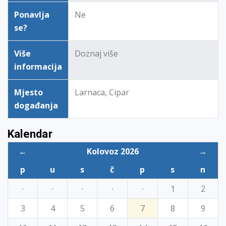
Ponavlja
Ne
se?
Više
Doznaj više
informacija
Mjesto
Larnaca, Cipar
događanja
Kalendar
←
Kolovoz 2026
→
p
u
s
č
p
s
n
·
·
·
·
·
1
2
3
4
5
6
7
8
9