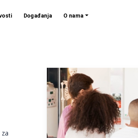
vosti
Događanja
O nama
lnost i programe 
 za