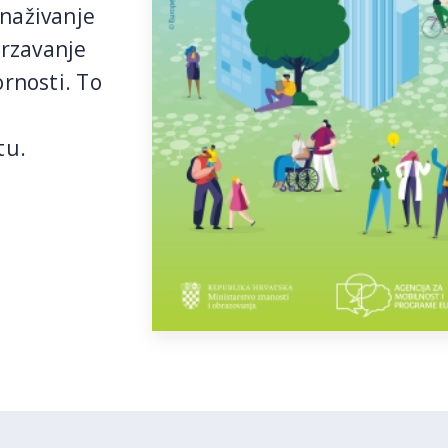
snaživanje
brzavanje
ornosti. To
tu.