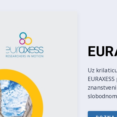
EUR
Uz krilatic
EURAXESS p
znanstveni
slobodnom 