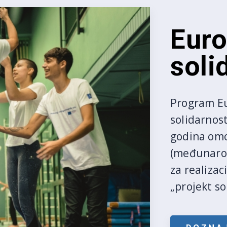
Euro
soli
Program Eu
solidarnos
godina omog
(međunarod
za realizac
„projekt so