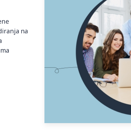
ene
diranja na
a
dima