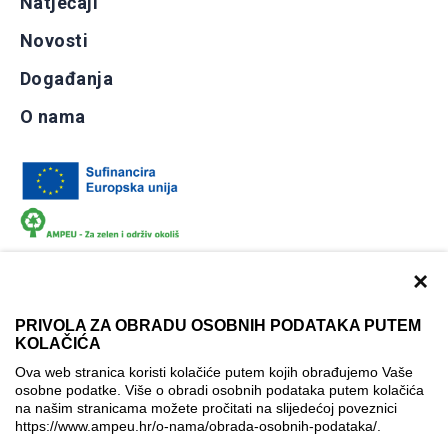
Natječaji
Novosti
Događanja
O nama
×
PRIVOLA ZA OBRADU OSOBNIH PODATAKA PUTEM
KOLAČIĆA
Dokumentacija
Uvjeti korištenja
Kontakti
Ova web stranica koristi kolačiće putem kojih obrađujemo Vaše
Izjava o pristupačnosti
osobne podatke. Više o obradi osobnih podataka putem kolačića
na našim stranicama možete pročitati na slijedećoj poveznici
Politika korištenja kolačića
Postavke kolačića
https://www.ampeu.hr/o-nama/obrada-osobnih-podataka/
.
© AMPEU, 2026.