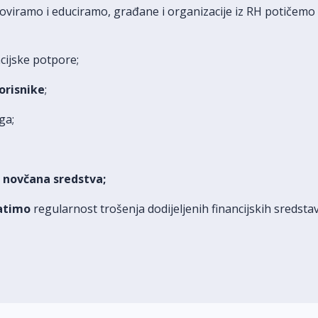
viramo i educiramo, građane i organizacije iz RH potičemo 
cijske potpore;
orisnike
;
ga;
 novčana sredstva;
atimo
regularnost trošenja dodijeljenih financijskih sredstav