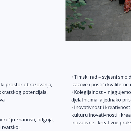
• Timski rad – svjesni smo
pski prostor obrazovanja,
izazove i postići kvalitetne 
okratskog potencijala,
• Kolegijalnost – njegujem
va.
djelatnicima, a jednako pri
• Inovativnost i kreativno
kulturu inovativnosti i kr
dručju znanosti, odgoja,
inovativne i kreativne prak
Hrvatskoj.