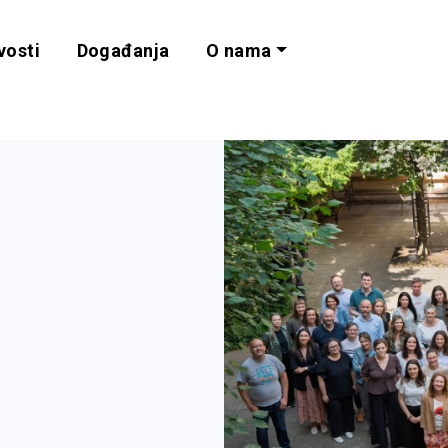
vosti
Događanja
O nama
lnost i programe 