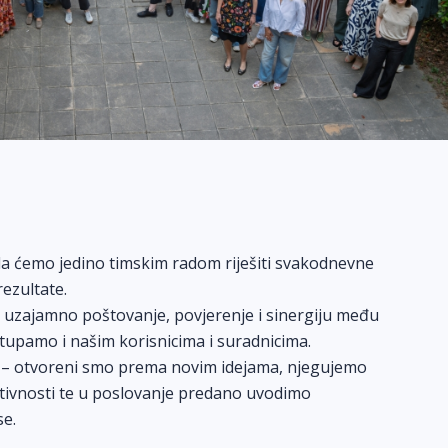
 da ćemo jedino timskim radom riješiti svakodnevne
rezultate.
o uzajamno poštovanje, povjerenje i sinergiju među
stupamo i našim korisnicima i suradnicima.
st – otvoreni smo prema novim idejama, njegujemo
eativnosti te u poslovanje predano uvodimo
se.