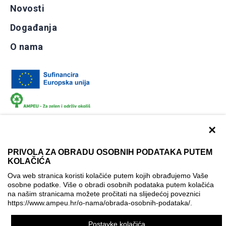
Novosti
Događanja
O nama
×
PRIVOLA ZA OBRADU OSOBNIH PODATAKA PUTEM
KOLAČIĆA
Dokumentacija
Uvjeti korištenja
Kontakti
Ova web stranica koristi kolačiće putem kojih obrađujemo Vaše
Izjava o pristupačnosti
osobne podatke. Više o obradi osobnih podataka putem kolačića
na našim stranicama možete pročitati na slijedećoj poveznici
Politika korištenja kolačića
Postavke kolačića
https://www.ampeu.hr/o-nama/obrada-osobnih-podataka/
.
© AMPEU, 2026.
Postavke kolačića