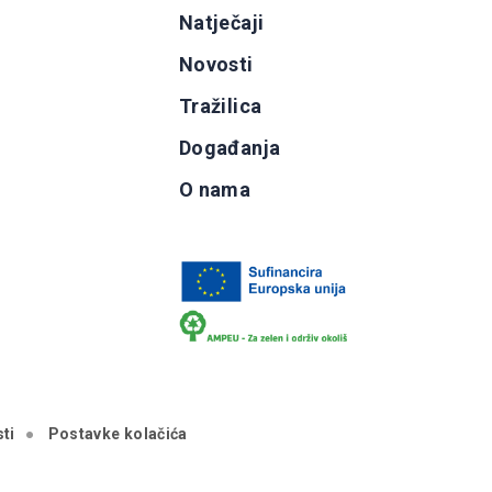
g
Natječaji
b
Novosti
Tražilica
Događanja
O nama
ti
Postavke kolačića