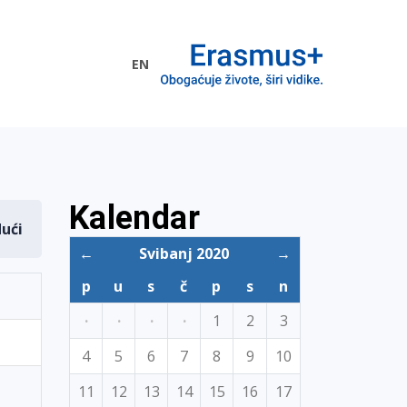
EN
me EU
Kalendar
dući
←
Svibanj 2020
→
p
u
s
č
p
s
n
·
·
·
·
1
2
3
4
5
6
7
8
9
10
11
12
13
14
15
16
17