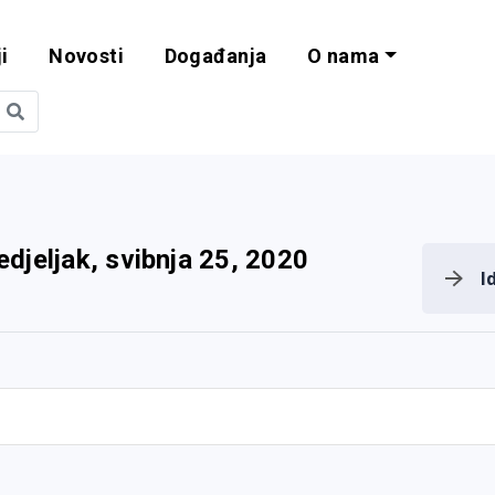
i
Novosti
Događanja
O nama
obilnost i progra
djeljak, svibnja 25, 2020
I