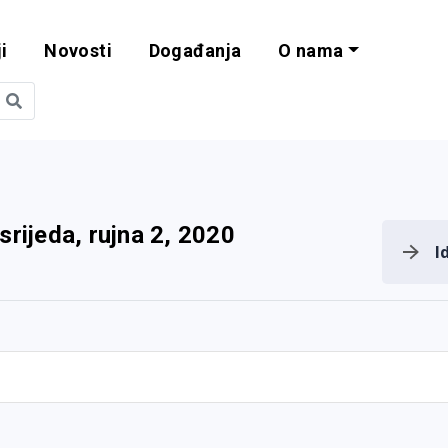
i
Novosti
Događanja
O nama
obilnost i progra
srijeda, rujna 2, 2020
I