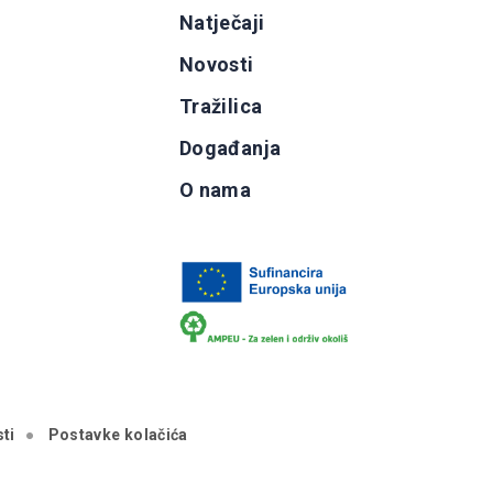
g
Natječaji
b
Novosti
Tražilica
Događanja
O nama
ti
Postavke kolačića