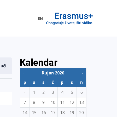
EN
me EU
Kalendar
dući
←
Rujan 2020
→
p
u
s
č
p
s
n
·
1
2
3
4
5
6
7
8
9
10
11
12
13
14
15
16
17
18
19
20