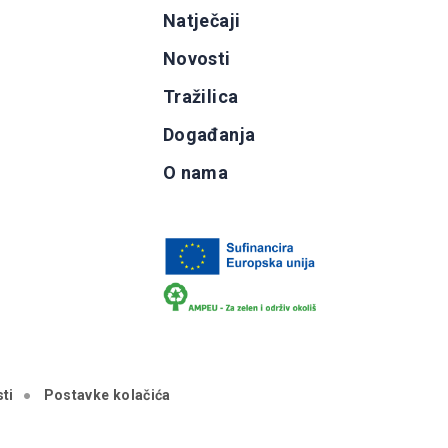
g
Natječaji
b
Novosti
Tražilica
Događanja
O nama
ti
Postavke kolačića