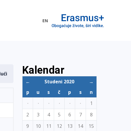
EN
me EU
Kalendar
dući
←
Studeni 2020
→
p
u
s
č
p
s
n
·
·
·
·
·
·
1
2
3
4
5
6
7
8
9
10
11
12
13
14
15