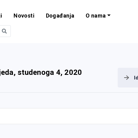
i
Novosti
Događanja
O nama
obilnost i progra
ijeda, studenoga 4, 2020
I