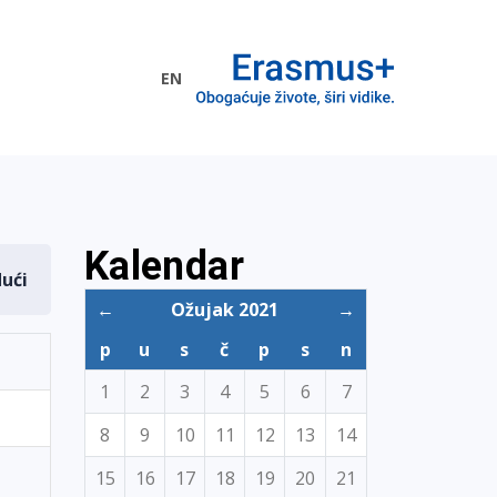
EN
me EU
Kalendar
dući
←
Ožujak 2021
→
p
u
s
č
p
s
n
1
2
3
4
5
6
7
8
9
10
11
12
13
14
15
16
17
18
19
20
21