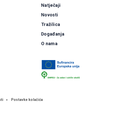
g
Natječaji
b
Novosti
Tražilica
Događanja
O nama
ti
Postavke kolačića