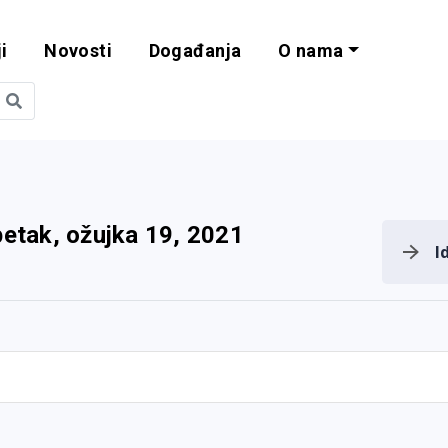
i
Novosti
Događanja
O nama
obilnost i progra
petak, ožujka 19, 2021
I