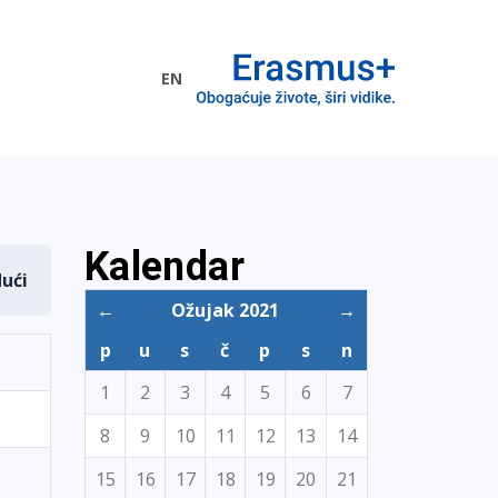
EN
me EU
Kalendar
dući
←
Ožujak 2021
→
p
u
s
č
p
s
n
1
2
3
4
5
6
7
8
9
10
11
12
13
14
15
16
17
18
19
20
21