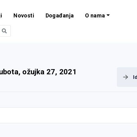
i
Novosti
Događanja
O nama
obilnost i progra
ubota, ožujka 27, 2021
I