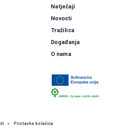
g
Natječaji
b
Novosti
Tražilica
Događanja
O nama
ti
Postavke kolačića