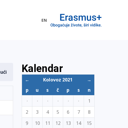
EN
me EU
Kalendar
dući
←
Kolovoz 2021
→
p
u
s
č
p
s
n
·
·
·
·
·
·
1
2
3
4
5
6
7
8
9
10
11
12
13
14
15