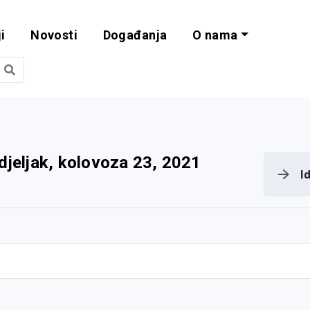
i
Novosti
Događanja
O nama
obilnost i progra
djeljak, kolovoza 23, 2021
I