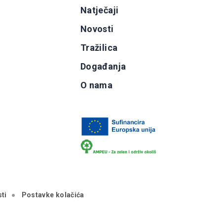
g
Natječaji
b
Novosti
Tražilica
Događanja
O nama
ti
Postavke kolačića