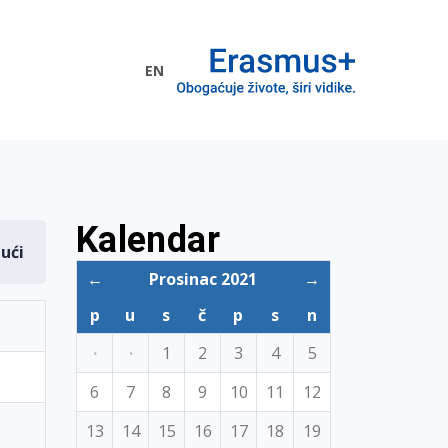
EN
me EU
Kalendar
dući
←
Prosinac 2021
→
p
u
s
č
p
s
n
·
·
1
2
3
4
5
6
7
8
9
10
11
12
13
14
15
16
17
18
19