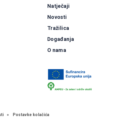
g
Natječaji
b
Novosti
Tražilica
Događanja
O nama
ti
Postavke kolačića