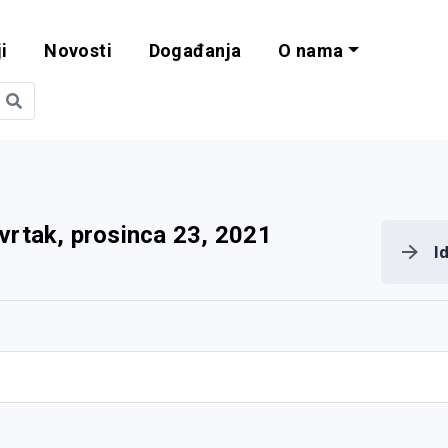
i
Novosti
Događanja
O nama
obilnost i progra
vrtak, prosinca 23, 2021
I