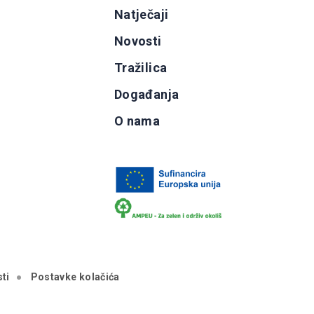
g
Natječaji
b
Novosti
Tražilica
Događanja
O nama
ti
Postavke kolačića