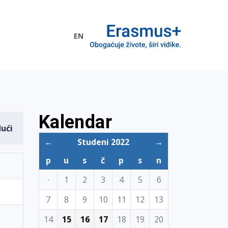
EN
me EU
Kalendar
dući
←
Studeni 2022
→
p
u
s
č
p
s
n
·
1
2
3
4
5
6
7
8
9
10
11
12
13
14
15
16
17
18
19
20