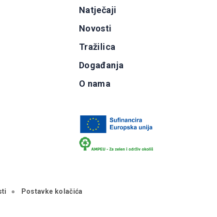
g
Natječaji
b
Novosti
Tražilica
Događanja
O nama
ti
Postavke kolačića