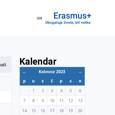
EN
me EU
Kalendar
dući
←
Kolovoz 2023
→
p
u
s
č
p
s
n
·
1
2
3
4
5
6
7
8
9
10
11
12
13
14
15
16
17
18
19
20