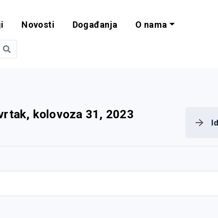
i
Novosti
Događanja
O nama
obilnost i progra
vrtak, kolovoza 31, 2023
I