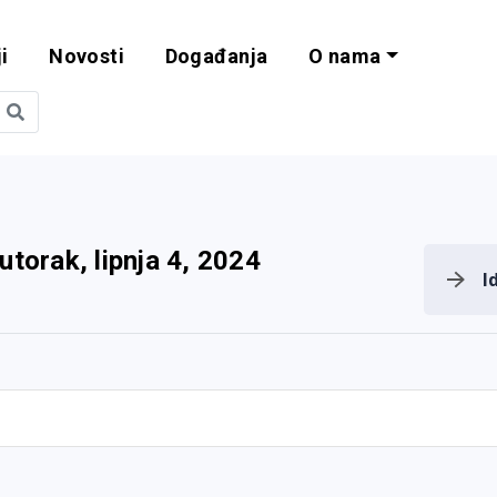
i
Novosti
Događanja
O nama
obilnost i progra
utorak, lipnja 4, 2024
I