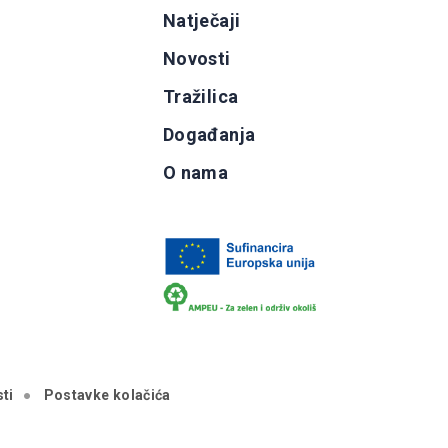
g
Natječaji
b
Novosti
Tražilica
Događanja
O nama
ti
Postavke kolačića