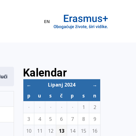
EN
me EU
Kalendar
dući
←
Lipanj 2024
→
p
u
s
č
p
s
n
·
·
·
·
·
1
2
3
4
5
6
7
8
9
10
11
12
13
14
15
16