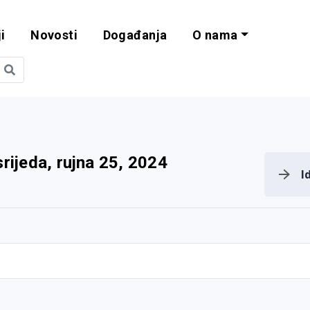
i
Novosti
Događanja
O nama
obilnost i progra
srijeda, rujna 25, 2024
I