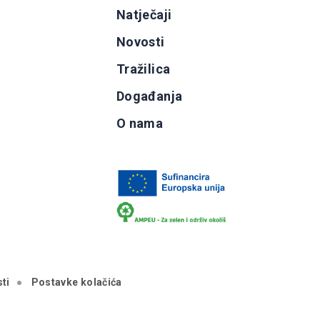
g
Natječaji
b
Novosti
Tražilica
Događanja
O nama
ti
Postavke kolačića