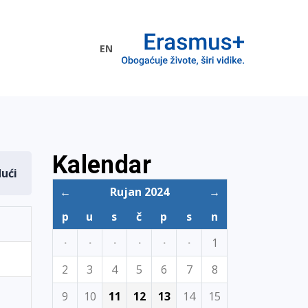
EN
me EU
Kalendar
dući
←
Rujan 2024
→
p
u
s
č
p
s
n
·
·
·
·
·
·
1
2
3
4
5
6
7
8
9
10
11
12
13
14
15