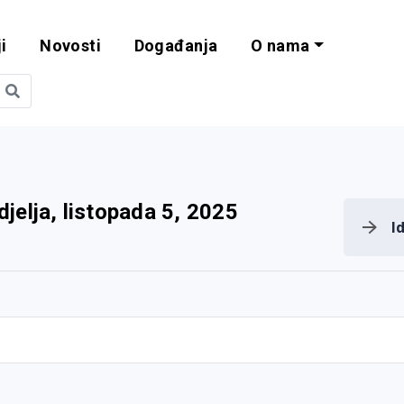
i
Novosti
Događanja
O nama
obilnost i progra
djelja, listopada 5, 2025
I