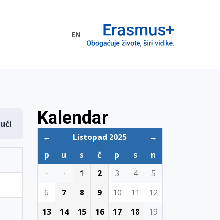
EN
me EU
Kalendar
dući
←
Listopad 2025
→
p
u
s
č
p
s
n
·
·
1
2
3
4
5
6
7
8
9
10
11
12
13
14
15
16
17
18
19