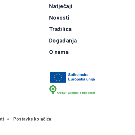
g
Natječaji
b
Novosti
Tražilica
Događanja
O nama
ti
Postavke kolačića