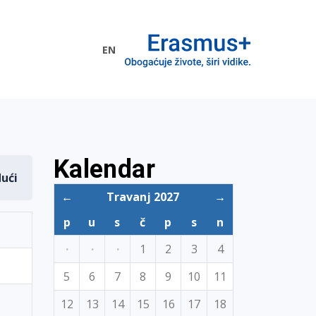
EN
me EU
Kalendar
dući
←
Travanj 2027
→
p
u
s
č
p
s
n
·
·
·
1
2
3
4
5
6
7
8
9
10
11
12
13
14
15
16
17
18