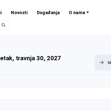
i
Novosti
Događanja
O nama
obilnost i progra
etak, travnja 30, 2027
I