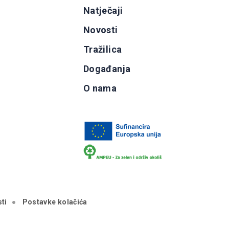
g
Natječaji
b
Novosti
Tražilica
Događanja
O nama
ti
Postavke kolačića