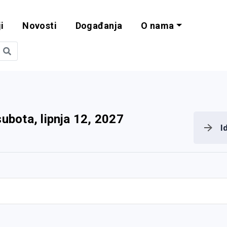
i
Novosti
Događanja
O nama
obilnost i progra
subota, lipnja 12, 2027
I