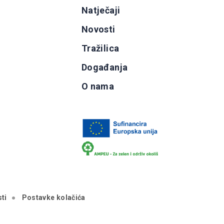
g
Natječaji
b
Novosti
Tražilica
Događanja
O nama
ti
Postavke kolačića