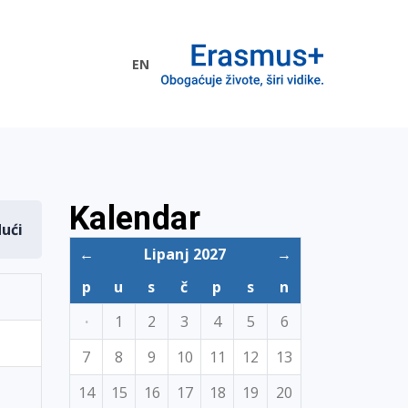
EN
me EU
Kalendar
dući
←
Lipanj 2027
→
p
u
s
č
p
s
n
·
1
2
3
4
5
6
7
8
9
10
11
12
13
14
15
16
17
18
19
20