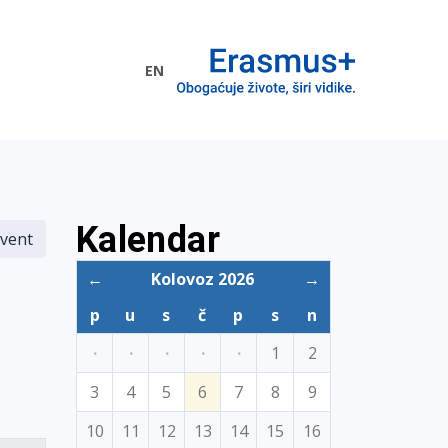
EN
me EU
Kalendar
vent
←
Kolovoz 2026
→
p
u
s
č
p
s
n
·
·
·
·
·
1
2
3
4
5
6
7
8
9
10
11
12
13
14
15
16