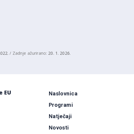
2022.
/ Zadnje ažurirano:
20. 1. 2026.
e EU
Naslovnica
Programi
g
Natječaji
b
Novosti