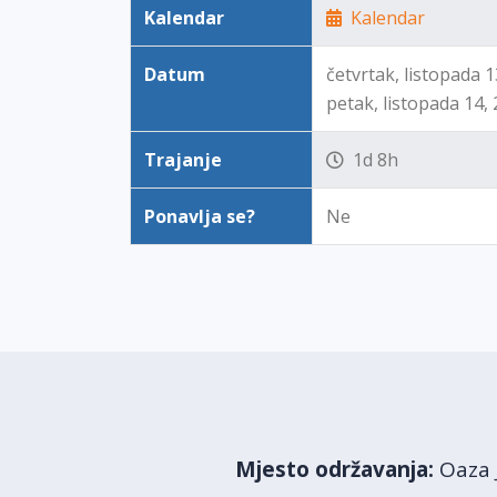
Kalendar
Kalendar
Datum
četvrtak, listopada 1
petak, listopada 14,
Trajanje
1d 8h
Ponavlja se?
Ne
Mjesto održavanja:
Oaza 