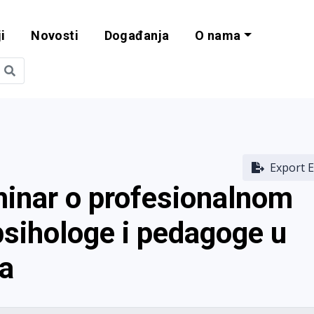
i
Novosti
Događanja
O nama
obilnost i progra
Export E
inar o profesionalnom
psihologe i pedagoge u
a