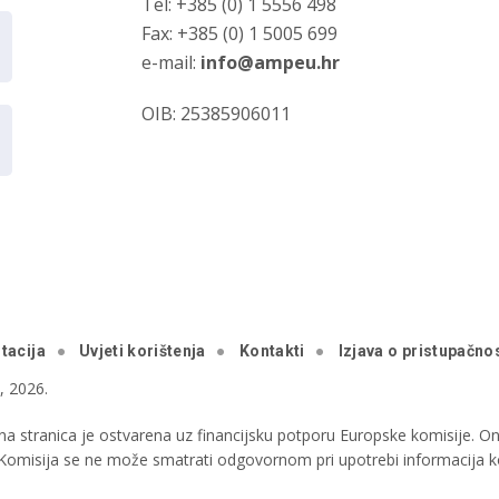
Tel: +385 (0) 1 5556 498
Fax: +385 (0) 1 5005 699
e-mail:
info@ampeu.hr
OIB: 25385906011
tacija
Uvjeti korištenja
Kontakti
Izjava o pristupačnos
 2026.
a stranica je ostvarena uz financijsku potporu Europske komisije. Ona
i Komisija se ne može smatrati odgovornom pri upotrebi informacija ko