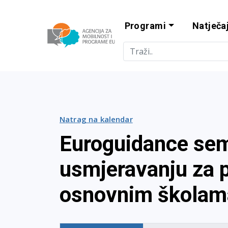
Programi
Natječaj
Agencija za m
Natrag na kalendar
Euroguidance sem
usmjeravanju za 
osnovnim školam