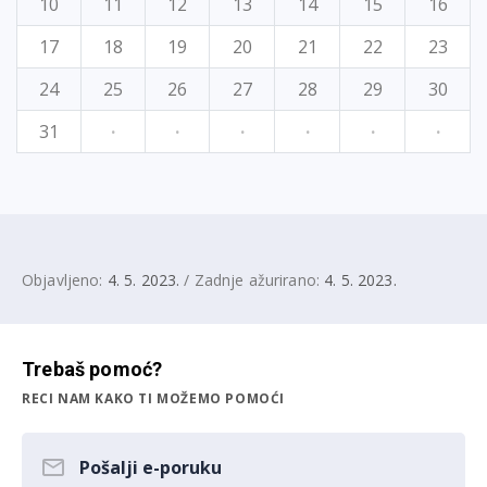
10
11
12
13
14
15
16
17
18
19
20
21
22
23
24
25
26
27
28
29
30
31
·
·
·
·
·
·
Objavljeno:
4. 5. 2023.
/ Zadnje ažurirano:
4. 5. 2023.
Trebaš pomoć?
RECI NAM KAKO TI MOŽEMO POMOĆI
Pošalji e-poruku