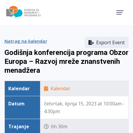
Agencija za mobilnost i pro
Natrag na kalendar
Export Event
Godišnja konferencija programa Obzor
Europa – Razvoj mreže znanstvenih
menadžera
Kalendar
Kalendar
Datum
četvrtak, lipnja 15, 2023 at 10:00am -
4:30pm
Trajanje
6h 30m