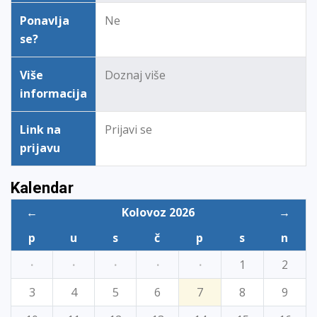
Ponavlja
Ne
se?
Više
Doznaj više
informacija
Link na
Prijavi se
prijavu
Kalendar
←
Kolovoz 2026
→
p
u
s
č
p
s
n
·
·
·
·
·
1
2
3
4
5
6
7
8
9