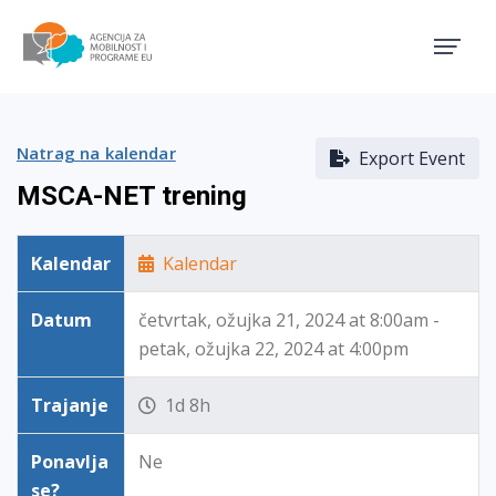
Agencija za mobilnost i pro
Natrag na kalendar
Export Event
MSCA-NET trening
Kalendar
Kalendar
Datum
četvrtak, ožujka 21, 2024 at 8:00am -
petak, ožujka 22, 2024 at 4:00pm
Trajanje
1d 8h
Ponavlja
Ne
se?