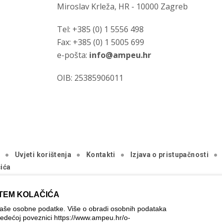
Miroslav Krleža, HR - 10000 Zagreb
Tel: +385 (0) 1 5556 498
Fax: +385 (0) 1 5005 699
e-pošta:
info@ampeu.hr
OIB: 25385906011
a
Uvjeti korištenja
Kontakti
Izjava o pristupačnosti
ića
.
TEM KOLAČIĆA
ica je ostvarena uz financijsku potporu Europske komisije. Ona izraža
Vaše osobne podatke. Više o obradi osobnih podataka
rati odgovornom pri upotrebi informacija koje se na njoj nalaze.
jedećoj poveznici
https://www.ampeu.hr/o-