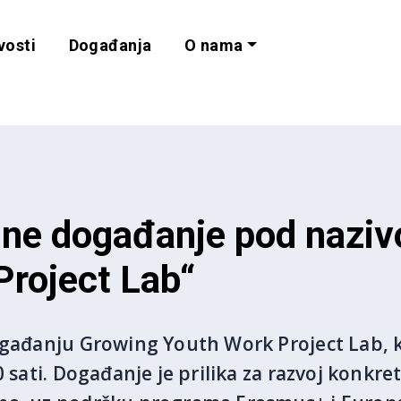
vosti
Događanja
O nama
lnost i programe 
line događanje pod nazi
Project Lab“
ogađanju Growing Youth Work Project Lab, ko
0 sati. Događanje je prilika za razvoj konkre