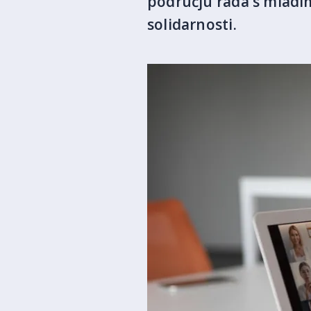
području rada s mladi
solidarnosti.