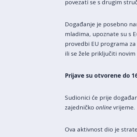
povezati se s drugim struč
Događanje je posebno nam
mladima, upoznate su s E
provedbi EU programa za m
ili se žele priključiti novim
Prijave su otvorene do 16
Sudionici će prije događanj
zajedničko
online
vrijeme.
Ova aktivnost dio je stra