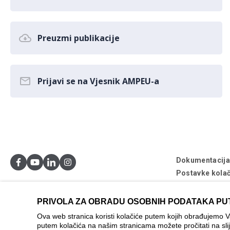
Preuzmi publikacije
Prijavi se na Vjesnik AMPEU-a
Dokumentacij
Postavke kolač
© AMPEU, 2026
PRIVOLA ZA OBRADU OSOBNIH PODATAKA PU
Ova mrežna stran
Ova web stranica koristi kolačiće putem kojih obrađujemo 
se ne može smat
putem kolačića na našim stranicama možete pročitati na sli