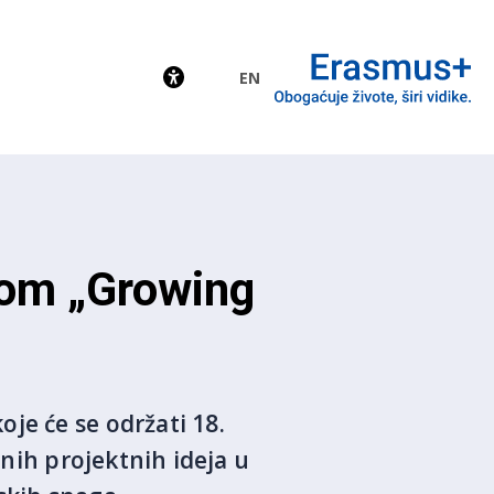
EN
EU
vom „Growing
je će se održati 18.
tnih projektnih ideja u