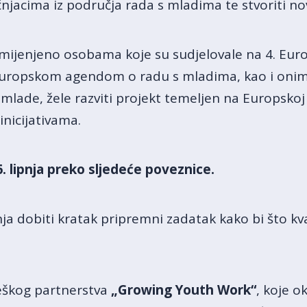
njacima iz područja rada s mladima te stvoriti no
ijenjeno osobama koje su sudjelovale na 4. Europ
uropskom agendom o radu s mladima, kao i onima 
lade, žele razviti projekt temeljen na Europskoj
 inicijativama.
. lipnja preko sljedeće
poveznice
.
a dobiti kratak pripremni zadatak kako bi što kvali
teškog partnerstva
„Growing Youth Work“
, koje o