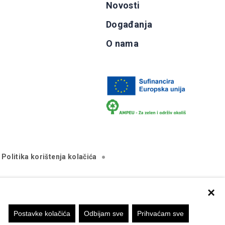
Novosti
Događanja
O nama
Politika korištenja kolačića
×
va isključivo stajalište autora mrežne stranice i Komisija
Postavke kolačića
Odbijam sve
Prihvaćam sve