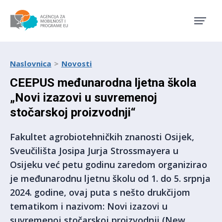
Agencija za mobilnost i pro
Naslovnica
Novosti
CEEPUS međunarodna ljetna škola
„Novi izazovi u suvremenoj
stočarskoj proizvodnji“
Fakultet agrobiotehničkih znanosti Osijek,
Sveučilišta Josipa Jurja Strossmayera u
Osijeku već petu godinu zaredom organizirao
je međunarodnu ljetnu školu od 1. do 5. srpnja
2024. godine, ovaj puta s nešto drukčijom
tematikom i nazivom: Novi izazovi u
suvremenoj stočarskoj proizvodnji (New