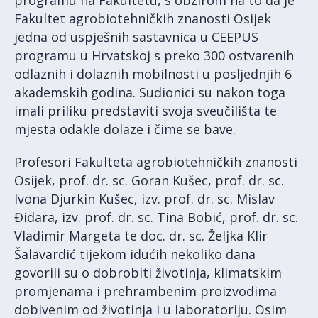
programu na Fakultetu, s obzirom na to da je
Fakultet agrobiotehničkih znanosti Osijek
jedna od uspješnih sastavnica u CEEPUS
programu u Hrvatskoj s preko 300 ostvarenih
odlaznih i dolaznih mobilnosti u posljednjih 6
akademskih godina. Sudionici su nakon toga
imali priliku predstaviti svoja sveučilišta te
mjesta odakle dolaze i čime se bave.
Profesori Fakulteta agrobiotehničkih znanosti
Osijek, prof. dr. sc. Goran Kušec, prof. dr. sc.
Ivona Djurkin Kušec, izv. prof. dr. sc. Mislav
Đidara, izv. prof. dr. sc. Tina Bobić, prof. dr. sc.
Vladimir Margeta te doc. dr. sc. Željka Klir
Šalavardić tijekom idućih nekoliko dana
govorili su o dobrobiti životinja, klimatskim
promjenama i prehrambenim proizvodima
dobivenim od životinja i u laboratoriju. Osim