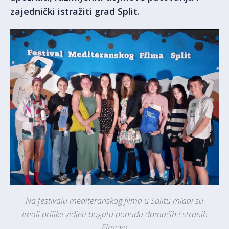
zajednički istražiti grad Split.
Na festivalu mediteranskog filma u Splitu mladi su
imali prilike vidjeti bogatu ponudu domaćih i stranih
filmova