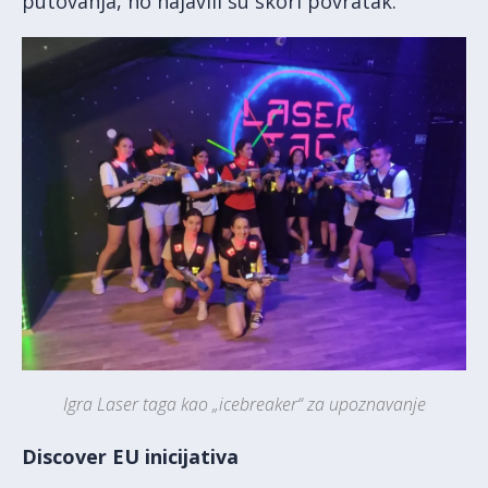
putovanja, no najavili su skori povratak.
Igra Laser taga kao „icebreaker“ za upoznavanje
Discover EU inicijativa