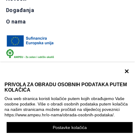
Događanja
O nama
×
PRIVOLA ZA OBRADU OSOBNIH PODATAKA PUTEM
KOLAČIĆA
Dokumentacija
Uvjeti korištenja
Kontakti
Ova web stranica koristi kolačiće putem kojih obrađujemo Vaše
Izjava o pristupačnosti
osobne podatke. Više o obradi osobnih podataka putem kolačića
na našim stranicama možete pročitati na slijedećoj poveznici
Politika korištenja kolačića
Postavke kolačića
https://www.ampeu.hr/o-nama/obrada-osobnih-podataka/
.
© AMPEU, 2026.
Postavke kolačića
Ova mrežna stranica je ostvarena uz financijsku potporu