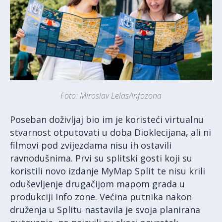
Foto: Miroslav Lelas/Infozona
Poseban doživljaj bio im je koristeći virtualnu
stvarnost otputovati u doba Dioklecijana, ali ni
filmovi pod zvijezdama nisu ih ostavili
ravnodušnima. Prvi su splitski gosti koji su
koristili novo izdanje MyMap Split te nisu krili
oduševljenje drugačijom mapom grada u
produkciji Info zone. Većina putnika nakon
druženja u Splitu nastavila je svoja planirana