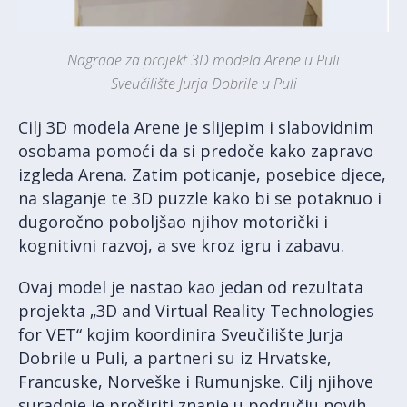
Nagrade za projekt 3D modela Arene u Puli
Sveučilište Jurja Dobrile u Puli
Cilj 3D modela Arene je slijepim i slabovidnim
osobama pomoći da si predoče kako zapravo
izgleda Arena. Zatim poticanje, posebice djece,
na slaganje te 3D puzzle kako bi se potaknuo i
dugoročno poboljšao njihov motorički i
kognitivni razvoj, a sve kroz igru i zabavu.
Ovaj model je nastao kao jedan od rezultata
projekta „3D and Virtual Reality Technologies
for VET“ kojim koordinira Sveučilište Jurja
Dobrile u Puli, a partneri su iz Hrvatske,
Francuske, Norveške i Rumunjske. Cilj njihove
suradnje je proširiti znanje u području novih