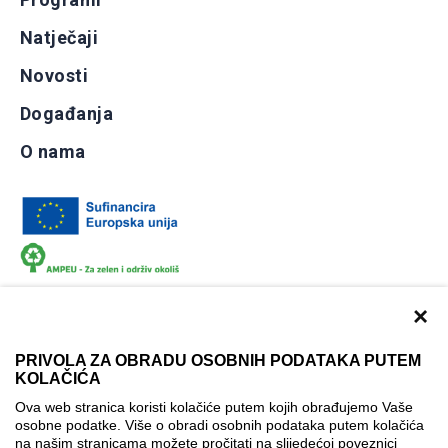
Natječaji
Novosti
Događanja
O nama
×
PRIVOLA ZA OBRADU OSOBNIH PODATAKA PUTEM
KOLAČIĆA
Dokumentacija
Uvjeti korištenja
Kontakti
Ova web stranica koristi kolačiće putem kojih obrađujemo Vaše
Izjava o pristupačnosti
osobne podatke. Više o obradi osobnih podataka putem kolačića
na našim stranicama možete pročitati na slijedećoj poveznici
Politika korištenja kolačića
Postavke kolačića