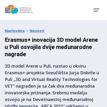
Agencija za mobilnost i pro
Naslovnica
Novosti
Erasmus+ inovacija 3D model Arene
u Puli osvojila dvije međunarodne
nagrade
3D model Arene u Puli, nastao u okviru
Erasmus+ projekta Sveučilišta Jurja Dobrile u
Puli „3D and Virtual Reality Technologies for
VET“ nagrađen je sa čak dva međunarodna
inovatorska priznanja. Srebrnu medalju
osvojio je na Devetnaestoj međunarodnoj
izložbi inovacija „ARCA 2021“ održanoj u