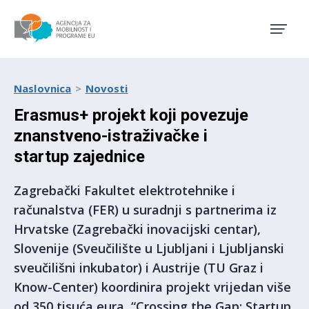
Agencija za mobilnost i pro
Naslovnica
Novosti
Erasmus+ projekt koji povezuje
znanstveno-istraživačke i
startup zajednice
Zagrebački Fakultet elektrotehnike i
računalstva (FER) u suradnji s partnerima iz
Hrvatske (Zagrebački inovacijski centar),
Slovenije (Sveučilište u Ljubljani i Ljubljanski
sveučilišni inkubator) i Austrije (TU Graz i
Know-Center) koordinira projekt vrijedan više
od 350 tisuća eura, “Crossing the Gap: Startup