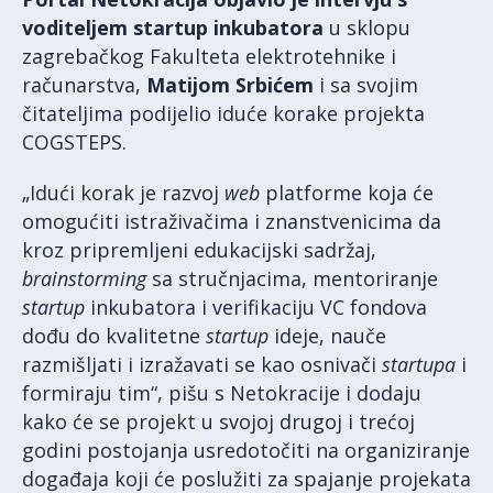
voditeljem startup inkubatora
u sklopu
zagrebačkog Fakulteta elektrotehnike i
računarstva,
Matijom Srbićem
i sa svojim
čitateljima podijelio iduće korake projekta
COGSTEPS.
„Idući korak je razvoj
web
platforme koja će
omogućiti istraživačima i znanstvenicima da
kroz pripremljeni edukacijski sadržaj,
brainstorming
sa stručnjacima, mentoriranje
startup
inkubatora i verifikaciju VC fondova
dođu do kvalitetne
startup
ideje, nauče
razmišljati i izražavati se kao osnivači
startupa
i
formiraju tim“, pišu s Netokracije i dodaju
kako će se projekt u svojoj drugoj i trećoj
godini postojanja usredotočiti na organiziranje
događaja koji će poslužiti za spajanje projekata