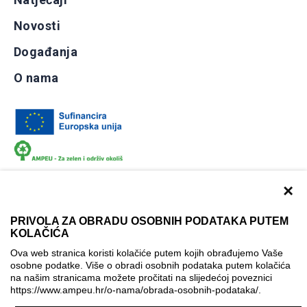
Novosti
Događanja
O nama
×
PRIVOLA ZA OBRADU OSOBNIH PODATAKA PUTEM
KOLAČIĆA
Dokumentacija
Uvjeti korištenja
Kontakti
Ova web stranica koristi kolačiće putem kojih obrađujemo Vaše
Izjava o pristupačnosti
osobne podatke. Više o obradi osobnih podataka putem kolačića
na našim stranicama možete pročitati na slijedećoj poveznici
Politika korištenja kolačića
Postavke kolačića
https://www.ampeu.hr/o-nama/obrada-osobnih-podataka/
.
© AMPEU, 2026.