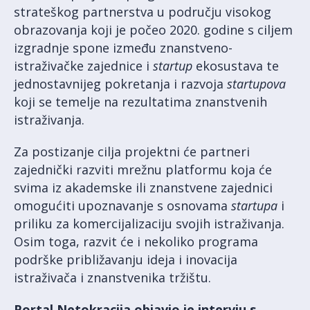
strateškog partnerstva u području visokog
obrazovanja koji je počeo 2020. godine s ciljem
izgradnje spone između znanstveno-
istraživačke zajednice i
startup
ekosustava te
jednostavnijeg pokretanja i razvoja
start
upova
koji se temelje na rezultatima znanstvenih
istraživanja.
Za postizanje cilja projektni će partneri
zajednički razviti mrežnu platformu koja će
svima iz akademske ili znanstvene zajednici
omogućiti upoznavanje s osnovama
startupa
i
priliku za komercijalizaciju svojih istraživanja.
Osim toga, razvit će i nekoliko programa
podrške približavanju ideja i inovacija
istraživača i znanstvenika tržištu.
Portal Netokracija objavio je intervju s