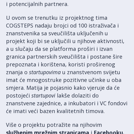
i potencijalnih partnera.
U ovom se trenutku iz projektnog tima
COGSTEPS nadaju brojci od 100 istraživača i
znanstvenika sa sveučilišta uključenih u
projekt koji bi se uključili u njihove aktivnosti,
a u slučaju da se platforma proširi i izvan
granica partnerskih sveučilišta i postane šire
prepoznata i korištena, koristi proširenog
znanja o
startupovima
u znanstvenom svijetu
imat će mnogostruke pozitivne učinke u oba
smjera. Matija je pojasnio kako vjeruje da će
postojeći
startupovi
lakše dolaziti do
znanstvene zajednice, a inkubatori i VC fondovi
će imati veći bazen kvalitetnih timova.
Više o projektu potražite na njihovim
službenim mrežnim stranicama
i
Facebooku
,