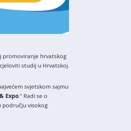
 cilj promoviranje hrvatskog
eloviti studij u Hrvatskoj.
a najvećem svjetskom sajmu
& Expo
.“ Radi se o
u području visokog