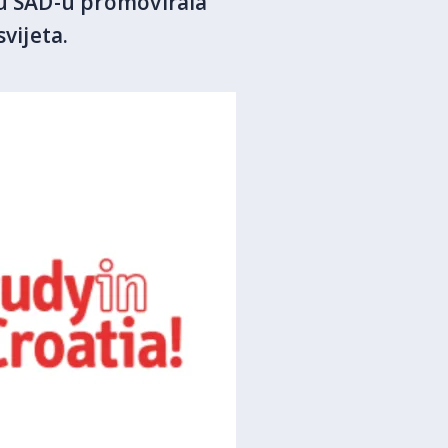
u SAD-u promovirala
vijeta.