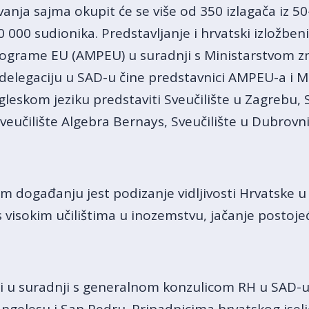
anja sajma okupit će se više od 350 izlagača iz 50
0 000 sudionika. Predstavljanje i hrvatski izložbeni
rograme EU (AMPEU) u suradnji s Ministarstvom zn
delegaciju u SAD-u čine predstavnici AMPEU-a i M
eskom jeziku predstaviti Sveučilište u Zagrebu, Sve
veučilište Algebra Bernays, Sveučilište u Dubrovni
m događanju jest podizanje vidljivosti Hrvatske u
 visokim učilištima u inozemstvu, jačanje postojeć
i u suradnji s generalnom konzulicom RH u SAD-u, 