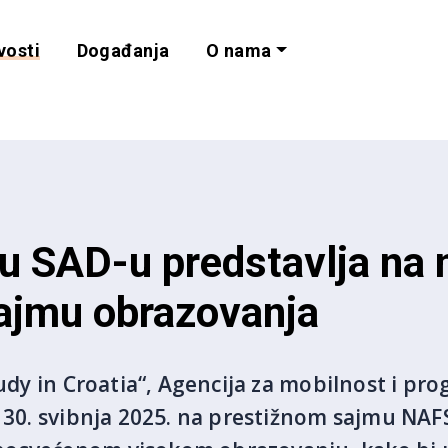
vosti
Događanja
O nama
lnost i programe 
 u SAD-u predstavlja na
ajmu obrazovanja
Study in Croatia“, Agencija za mobilnost i p
o 30. svibnja 2025. na prestižnom sajmu NA