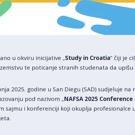
ano u okviru inicijative „
Study in Croatia
“ čiji je
emstvu te poticanje stranih studenata da upišu cj
ibnja 2025. godine u San Diegu (SAD) sudjeluje n
zovanju pod nazivom „
NAFSA 2025 Conference 
ajmu i konferenciji koji okuplja profesionalce 
jeta.