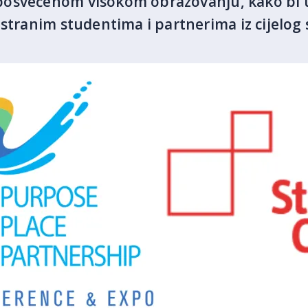
posvećenom visokom obrazovanju, kako bi 
stranim studentima i partnerima iz cijelog s