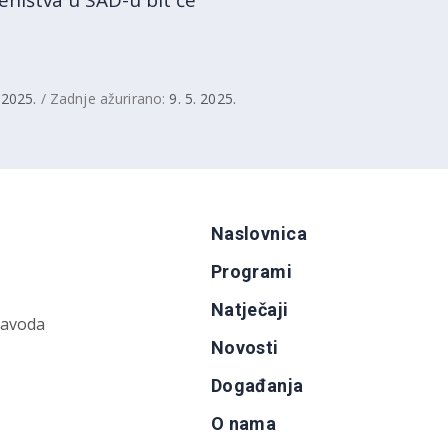
eništva u SAD-u bit će
. 2025.
/ Zadnje ažurirano:
9. 5. 2025.
Naslovnica
Programi
Natječaji
zavoda
Novosti
Događanja
O nama