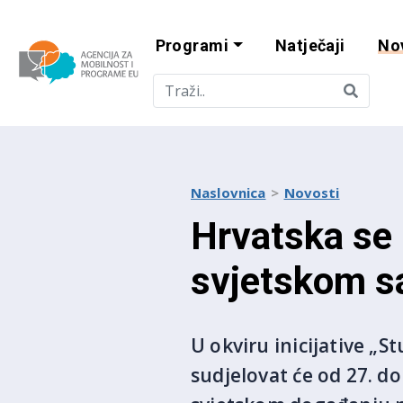
Programi
Natječaji
No
Agencija za mobi
Naslovnica
Novosti
Hrvatska se
svjetskom s
U okviru inicijative „
sudjelovat će od 27. d