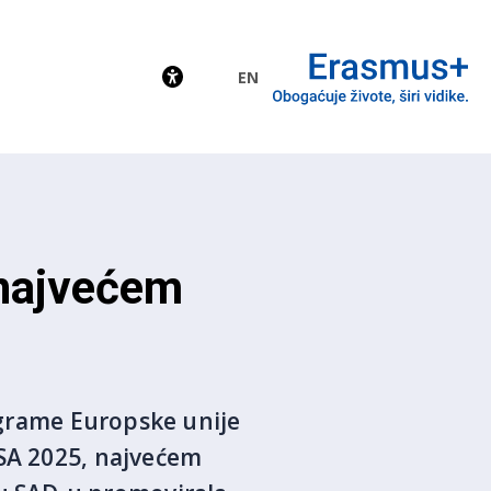
EN
EU
 najvećem
rograme Europske unije
FSA 2025, najvećem