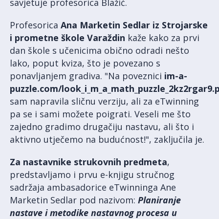
savjetuje profesorica Blažić.
Profesorica
Ana Marketin Sedlar iz Strojarske
i prometne škole Varaždin
kaže kako za prvi
dan škole s učenicima obično odradi nešto
lako, poput kviza, što je povezano s
ponavljanjem gradiva. "Na poveznici
im-a-
puzzle.com/look_i_m_a_math_puzzle_2kz2rgar9.p
sam napravila sličnu verziju, ali za eTwinning
pa se i sami možete poigrati. Veseli me što
zajedno gradimo drugačiju nastavu, ali što i
aktivno utječemo na budućnost!", zaključila je.
Za nastavnike strukovnih predmeta
,
predstavljamo i prvu e-knjigu stručnog
sadržaja ambasadorice eTwinninga Ane
Marketin Sedlar pod nazivom:
Planiranje
nastave i metodike nastavnog procesa u