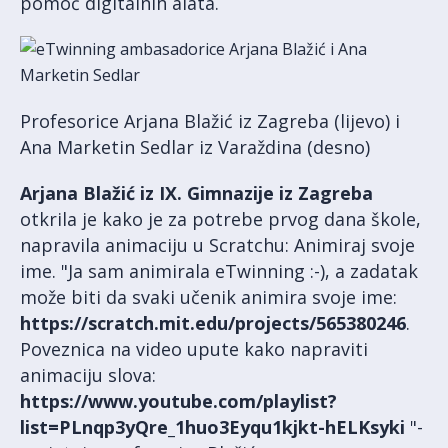
pomoć digitalnih alata.
Profesorice Arjana Blažić iz Zagreba (lijevo) i
Ana Marketin Sedlar iz Varaždina (desno)
Arjana Blažić iz IX. Gimnazije iz Zagreba
otkrila je kako je za potrebe prvog dana škole,
napravila animaciju u Scratchu: Animiraj svoje
ime. "Ja sam animirala eTwinning :-), a zadatak
može biti da svaki učenik animira svoje ime:
https://scratch.mit.edu/projects/565380246
.
Poveznica na video upute kako napraviti
animaciju slova:
https://www.youtube.com/playlist?
list=PLnqp3yQre_1huo3Eyqu1kjkt-hELKsyki
"-