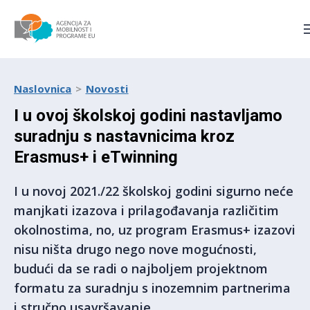
Agencija za mobilnost i pro
Naslovnica
Novosti
I u ovoj školskoj godini nastavljamo
suradnju s nastavnicima kroz
Erasmus+ i eTwinning
I u novoj 2021./22 školskoj godini sigurno neće
manjkati izazova i prilagođavanja različitim
okolnostima, no, uz program Erasmus+ izazovi
nisu ništa drugo nego nove mogućnosti,
budući da se radi o najboljem projektnom
formatu za suradnju s inozemnim partnerima
i stručno usavršavanje.