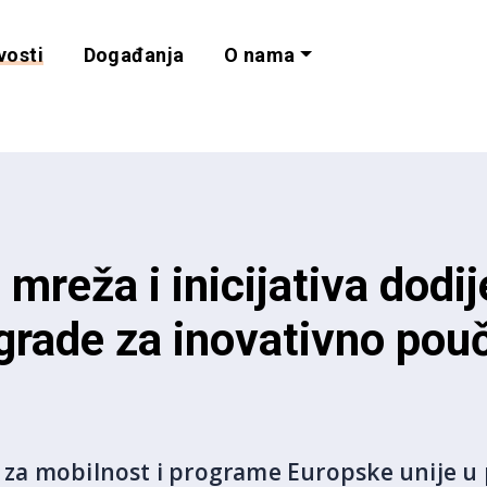
vosti
Događanja
O nama
lnost i programe 
mreža i inicijativa dodij
grade za inovativno pou
e za mobilnost i programe Europske unije u 