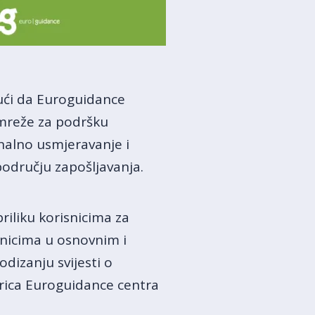
ući da Euroguidance
 mreže za podršku
nalno usmjeravanje i
 području zapošljavanja.
riliku korisnicima za
nicima u osnovnim i
dizanju svijesti o
orica Euroguidance centra