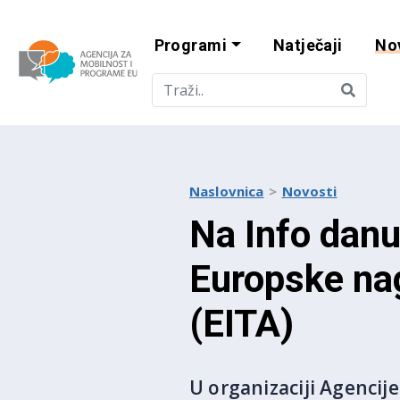
Programi
Natječaji
No
Agencija za mobi
Naslovnica
Novosti
Na Info danu 
Europske na
(EITA)
U organizaciji Agencij