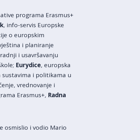
cijative programa Erasmus+
k
, info-servis Europske
cije o europskim
vještina i planiranje
adnji i usavršavanju
škole;
Eurydice
, europska
sustavima i politikama u
ćenje, vrednovanje i
ograma Erasmus+,
Radna
e osmislio i vodio Mario