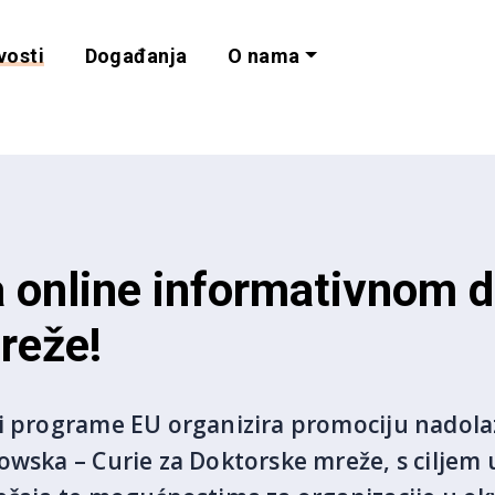
vosti
Događanja
O nama
lnost i programe 
na online informativnom
reže!
 i programe EU organizira promociju nadola
owska – Curie za Doktorske mreže, s ciljem