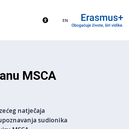
EN
EU
 danu MSCA
zećeg natječaja
 upoznavanja sudionika