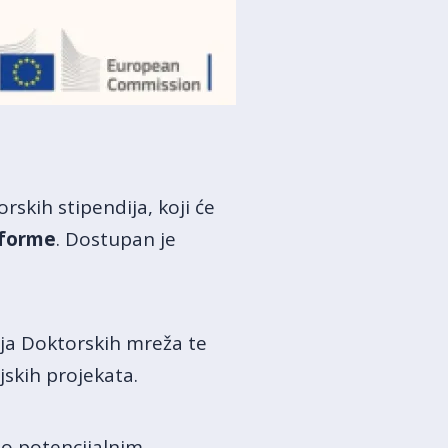
skih stipendija, koji će
tforme
. Dostupan je
aja Doktorskih mreža te
skih projekata.
no potencijalnim