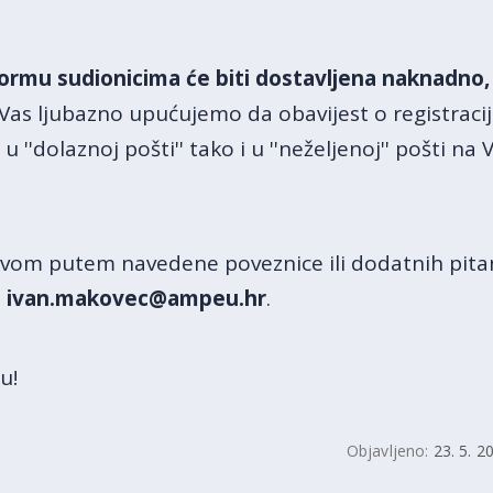
ormu sudionicima će biti dostavljena naknadno,
as ljubazno upućujemo da obavijest o registraciji
 ''dolaznoj pošti'' tako i u ''neželjenoj'' pošti na
javom putem navedene poveznice ili dodatnih pit
:
ivan.makovec@ampeu.hr
.
u!
Objavljeno:
23. 5. 2