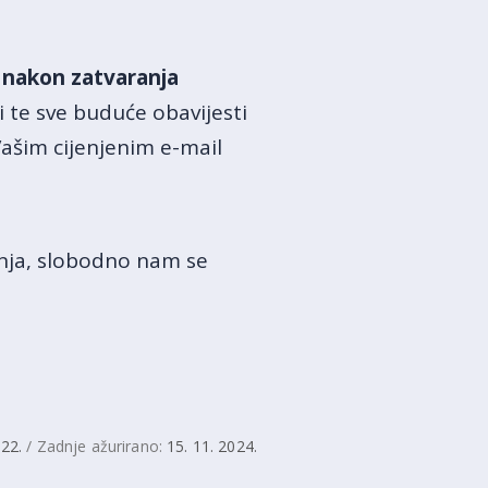
 nakon zatvaranja
 te sve buduće obavijesti
 Vašim cijenjenim e-mail
anja, slobodno nam se
022.
/ Zadnje ažurirano:
15. 11. 2024.