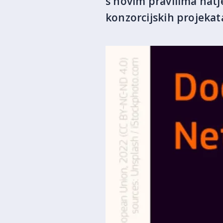
s novim pravilima nat
konzorcijskih projekat