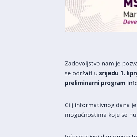
Zadovoljstvo nam je pozva
se održati u
srijedu 1. li
preliminarni program
inf
Cilj informativnog dana j
mogućnostima koje se nud
Informativni dan prvenstv