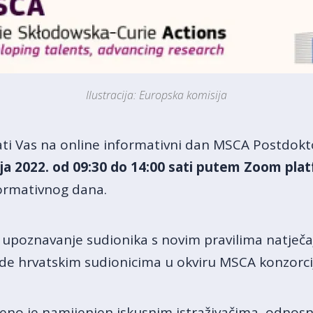
Ilustracija: Europska komisija
ti Vas na online informativni dan MSCA Postdoktor
pnja 2022. od 09:30 do 14:00 sati putem Zoom pla
ormativnog dana.
e upoznavanje sudionika s novim pravilima natječ
e hrvatskim sudionicima u okviru MSCA konzorcij
eno je namijenjen iskusnim istraživačima, odnos