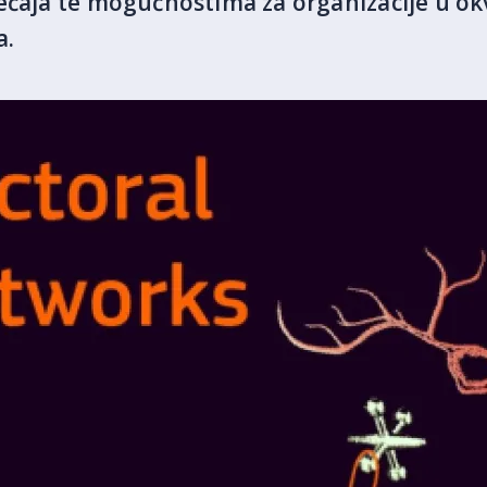
ječaja te mogućnostima za organizacije u o
a.