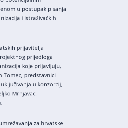
učenom u postupak pisanja
izacija i istraživačkih
skih prijavitelja
projektnog prijedloga
izacija koje prijavljuju,
 Jan Tomec, predstavnici
uključivanja u konzorcij,
eljko Mrnjavac,
.
umrežavanja za hrvatske