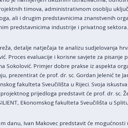
rojektnih timova, administrativnom osoblju uklj
loga, ali i drugim predstavnicima znanstvenih organ
nim predstavnicima industrije i privatnog sektora.
a, detalje natječaja te analizu sudjelovanja hrvat
ić. Proces evaluacije i korisne savjete za pisanje 
na Sokolović. Primjer dobre prakse iz aspekta organ
eluju, prezentirat će prof. dr. sc. Gordan Jelenić te
kog fakulteta Sveučilišta u Rijeci. Svoja iskustva 
 projektnog prijedloga predstavit će prof. dr. sc. Ž
ILIENT, Ekonomskog fakulteta Sveučilišta u Splitu
m danu, Ivan Makovec predstavit će mogućnosti 