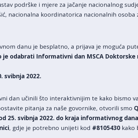
sustav podrške i mjere za jačanje nacionalnog su
šić, nacionalna koordinatorica nacionalnih osoba 
ivnom danu je besplatno, a prijava je moguća pu
 je odabrati Informativni dan MSCA Doktorske 
. svibnja 2022.
ni dan učinili što interaktivnijim te kako bismo 
ostavite pitanja za naše govornike, otvorili smo
Q
a od 25. svibnja 2022. do kraja informativnog dan
nici
, gdje je potrebno unijeti kod
#8105430
kako b