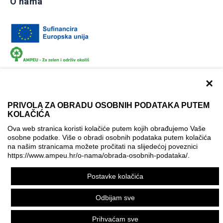
O nama
×
PRIVOLA ZA OBRADU OSOBNIH PODATAKA PUTEM
KOLAČIĆA
Dokumentacija
Uvjeti korištenja
Kontakti
Ova web stranica koristi kolačiće putem kojih obrađujemo Vaše
Izjava o pristupačnosti
osobne podatke. Više o obradi osobnih podataka putem kolačića
na našim stranicama možete pročitati na slijedećoj poveznici
Politika korištenja kolačića
Postavke kolačića
https://www.ampeu.hr/o-nama/obrada-osobnih-podataka/
.
© AMPEU, 2026.
Postavke kolačića
Ova mrežna stranica je ostvarena uz financijsku potporu
Europske komisije. Ona izražava isključivo stajalište autora
Odbijam sve
mrežne stranice i Komisija se ne može smatrati odgovornom
pri upotrebi informacija koje se na njoj nalaze.
Prihvaćam sve