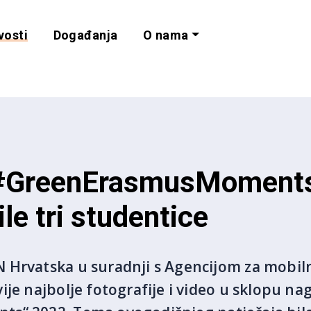
vosti
Događanja
O nama
lnost i programe 
#GreenErasmusMoments 
ile tri studentice
 Hrvatska u suradnji s Agencijom za mobil
ije najbolje fotografije i video u sklopu n