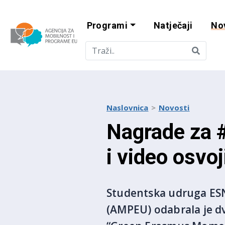
Programi
Natječaji
No
Agencija za mobi
Naslovnica
Novosti
Nagrade za 
i video osvoj
Studentska udruga ESN
(AMPEU) odabrala je dv