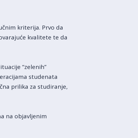
učnim kriterija. Prvo da
ovarajuće kvalitete te da
tuacije “zelenih”
neracijama studenata
čna prilika za studiranje,
ma na objavljenim