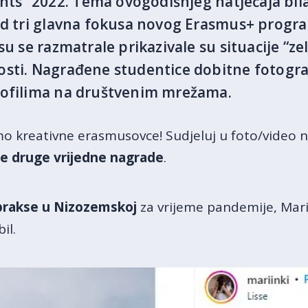
s“ 2022. Tema ovogodišnjeg natječaja bila
od tri glavna fokusa novog Erasmus+ progra
su se razmatrale prikazivale su situacije “zel
sti. Nagrađene studentice dobitne fotografi
rofilima na društvenim mrežama.
mo kreativne erasmusovce! Sudjeluj u
foto/video 
 te druge vrijedne nagrade
.
prakse u Nizozemskoj
za vrijeme pandemije, Marin
il.