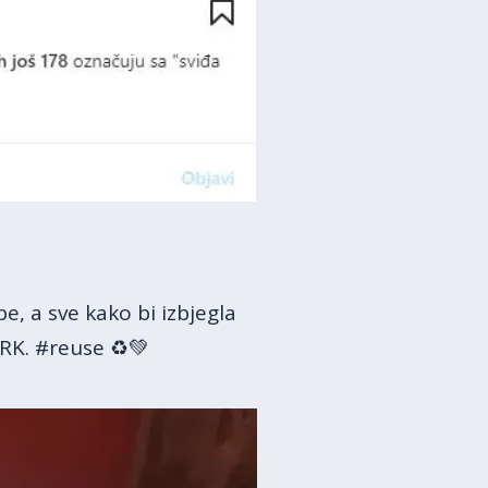
e, a sve kako bi izbjegla
HRK. #reuse ♻️💚