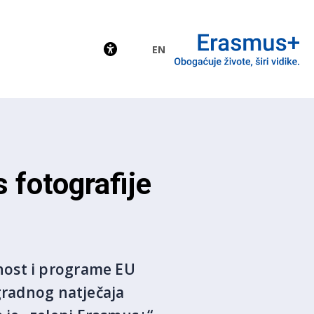
EN
EU
fotografije
nost i programe EU
agradnog natječaja