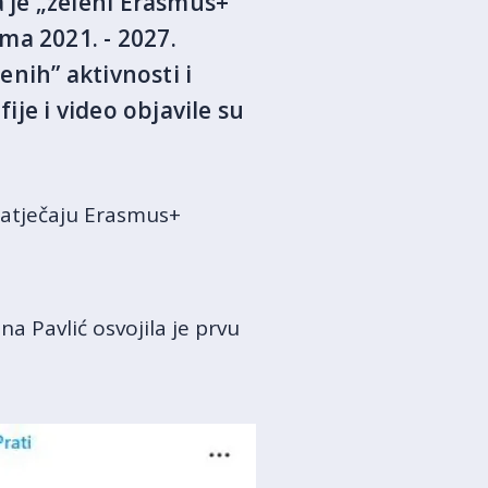
 je „zeleni Erasmus+“
ma 2021. - 2027.
enih” aktivnosti i
je i video objavile su
natječaju Erasmus+
a Pavlić osvojila je prvu