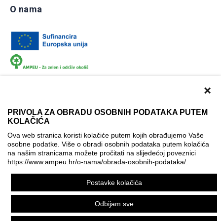
O nama
×
PRIVOLA ZA OBRADU OSOBNIH PODATAKA PUTEM
KOLAČIĆA
Dokumentacija
Uvjeti korištenja
Kontakti
Ova web stranica koristi kolačiće putem kojih obrađujemo Vaše
Izjava o pristupačnosti
osobne podatke. Više o obradi osobnih podataka putem kolačića
na našim stranicama možete pročitati na slijedećoj poveznici
Politika korištenja kolačića
Postavke kolačića
https://www.ampeu.hr/o-nama/obrada-osobnih-podataka/
.
© AMPEU, 2026.
Postavke kolačića
Ova mrežna stranica je ostvarena uz financijsku potporu
Europske komisije. Ona izražava isključivo stajalište autora
Odbijam sve
mrežne stranice i Komisija se ne može smatrati odgovornom