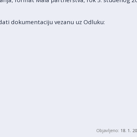
anja, format Mala partnerstva, rok 5. studenog 2
ati dokumentaciju vezanu uz Odluku:
Objavljeno:
18. 1. 2