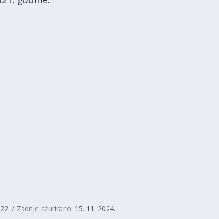
021. godine.
022.
/ Zadnje ažurirano:
15. 11. 2024.