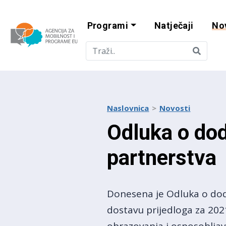
Programi
Natječaji
No
Agencija za mobi
Naslovnica
Novosti
Odluka o dod
partnerstva
Donesena je Odluka o dodj
dostavu prijedloga za 202