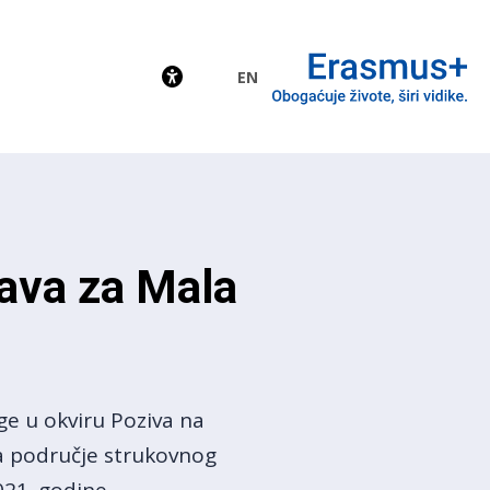
EN
EU
tava za Mala
ge u okviru Poziva na
za područje strukovnog