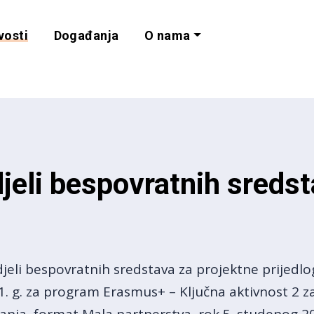
vosti
Događanja
O nama
lnost i programe 
jeli bespovratnih sreds
eli bespovratnih sredstava za projektne prijedlo
1. g. za program Erasmus+ – Ključna aktivnost 2 