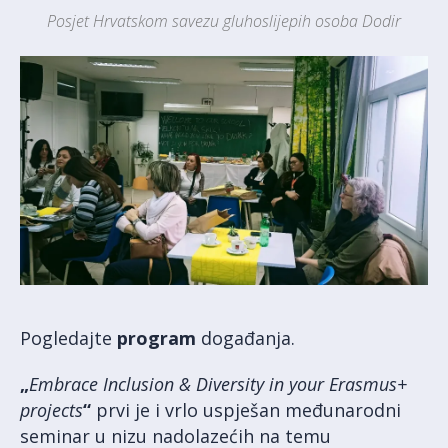
Posjet Hrvatskom savezu gluhoslijepih osoba Dodir
Pogledajte
program
događanja.
„
Embrace Inclusion & Diversity in your Erasmus+
projects
“
prvi je i vrlo uspješan međunarodni
seminar u nizu nadolazećih na temu