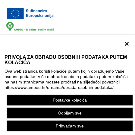
×
PRIVOLA ZA OBRADU OSOBNIH PODATAKA PUTEM
KOLAČIĆA
Dokumentacija
Uvjeti korištenja
Kontakti
Ova web stranica koristi kolačiće putem kojih obrađujemo Vaše
Izjava o pristupačnosti
osobne podatke. Više o obradi osobnih podataka putem kolačića
na našim stranicama možete pročitati na slijedećoj poveznici
Politika korištenja kolačića
Postavke kolačića
https://www.ampeu.hr/o-nama/obrada-osobnih-podataka/
.
© AMPEU, 2026.
Postavke kolačića
Ova mrežna stranica je ostvarena uz financijsku potporu
Europske komisije. Ona izražava isključivo stajalište autora
Odbijam sve
mrežne stranice i Komisija se ne može smatrati odgovornom
pri upotrebi informacija koje se na njoj nalaze.
Prihvaćam sve