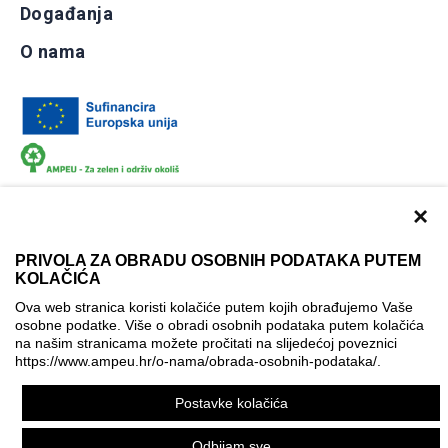
Događanja
O nama
×
PRIVOLA ZA OBRADU OSOBNIH PODATAKA PUTEM
KOLAČIĆA
Dokumentacija
Uvjeti korištenja
Kontakti
Ova web stranica koristi kolačiće putem kojih obrađujemo Vaše
Izjava o pristupačnosti
osobne podatke. Više o obradi osobnih podataka putem kolačića
na našim stranicama možete pročitati na slijedećoj poveznici
Politika korištenja kolačića
Postavke kolačića
https://www.ampeu.hr/o-nama/obrada-osobnih-podataka/
.
© AMPEU, 2026.
Postavke kolačića
Ova mrežna stranica je ostvarena uz financijsku potporu
Europske komisije. Ona izražava isključivo stajalište autora
Odbijam sve