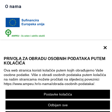
O nama
×
PRIVOLA ZA OBRADU OSOBNIH PODATAKA PUTEM
KOLAČIĆA
Dokumentacija
Uvjeti korištenja
Kontakti
Ova web stranica koristi kolačiće putem kojih obrađujemo Vaše
Izjava o pristupačnosti
osobne podatke. Više o obradi osobnih podataka putem kolačića
na našim stranicama možete pročitati na slijedećoj poveznici
Politika korištenja kolačića
Postavke kolačića
https://www.ampeu.hr/o-nama/obrada-osobnih-podataka/
.
© AMPEU, 2026.
Postavke kolačića
Ova mrežna stranica je ostvarena uz financijsku potporu
Europske komisije. Ona izražava isključivo stajalište autora
Odbijam sve
mrežne stranice i Komisija se ne može smatrati odgovornom