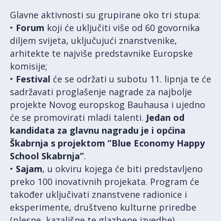
Glavne aktivnosti su grupirane oko tri stupa:
•
Forum
koji će uključiti više od 60 govornika
diljem svijeta, uključujući znanstvenike,
arhitekte te najviše predstavnike Europske
komisije;
•
Festival
će se održati u subotu 11. lipnja te će
sadržavati proglašenje nagrade za najbolje
projekte Novog europskog Bauhausa i ujedno
će se promovirati mladi talenti.
Jedan od
kandidata za glavnu nagradu je i općina
Škabrnja s projektom ‘’
Blue Economy Happy
School Skabrnja
’’
.
•
Sajam
, u okviru kojega će biti predstavljeno
preko 100 inovativnih projekata. Program će
također uključivati znanstvene radionice i
eksperimente, društveno kulturne priredbe
(plesne, kazališne te glazbene izvedbe).