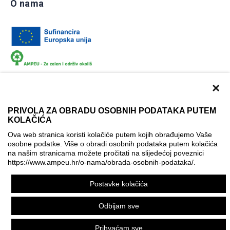
O nama
×
PRIVOLA ZA OBRADU OSOBNIH PODATAKA PUTEM
KOLAČIĆA
Dokumentacija
Uvjeti korištenja
Kontakti
Ova web stranica koristi kolačiće putem kojih obrađujemo Vaše
Izjava o pristupačnosti
osobne podatke. Više o obradi osobnih podataka putem kolačića
na našim stranicama možete pročitati na slijedećoj poveznici
Politika korištenja kolačića
Postavke kolačića
https://www.ampeu.hr/o-nama/obrada-osobnih-podataka/
.
© AMPEU, 2026.
Postavke kolačića
Ova mrežna stranica je ostvarena uz financijsku potporu
Europske komisije. Ona izražava isključivo stajalište autora
Odbijam sve
mrežne stranice i Komisija se ne može smatrati odgovornom
pri upotrebi informacija koje se na njoj nalaze.
Prihvaćam sve