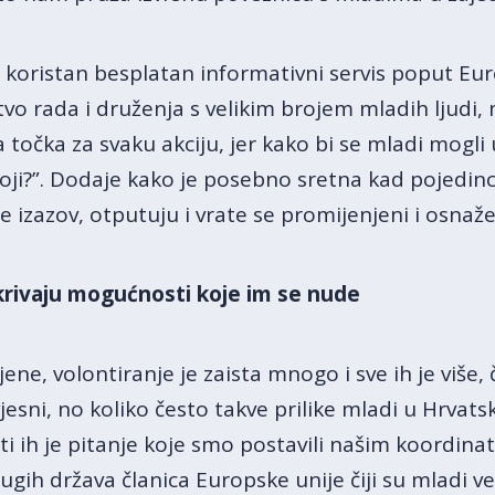
 koristan besplatan informativni servis poput Eur
vo rada i druženja s velikim brojem mladih ljudi, 
 točka za svaku akciju, jer kako bi se mladi mogli 
oji?”. Dodaje kako je posebno sretna kad pojedin
e izazov, otputuju i vrate se promijenjeni i osnaže
krivaju mogućnosti koje im se nude
jene, volontiranje je zaista mnogo i sve ih je više,
esni, no koliko često takve prilike mladi u Hrvats
ati ih je pitanje koje smo postavili našim koordin
gih država članica Europske unije čiji su mladi v