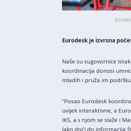
Eurodes
Eurodesk je izvrsna poče
Naše su sugovornice istak
koordinacija donosi umrež
mladih i pruža im podršku
“Posao Eurodesk koordina
uvijek interaktivne, a E
IKS, a s njom se slaže i Ma
lako doći do informacija 