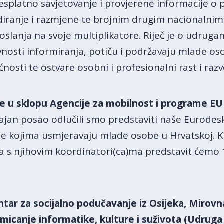
platno savjetovanje i provjerene informacije o pr
tudiranje i razmjene te brojnim drugim nacionaln
slanja na svoje multiplikatore. Riječ je o udruga
vnosti informiranja, potiču i podržavaju mlade os
sti te ostvare osobni i profesionalni rast i razv
e u sklopu Agencije za mobilnost i programe EU 
ajan posao odlučili smo predstaviti naše Eurodesk
nje kojima usmjeravaju mlade osobe u Hrvatskoj. 
a s njihovim koordinatori(ca)ma predstavit ćemo 
tar za socijalno podučavanje iz Osijeka, Mirovn
icanje informatike, kulture i suživota (Udruga I