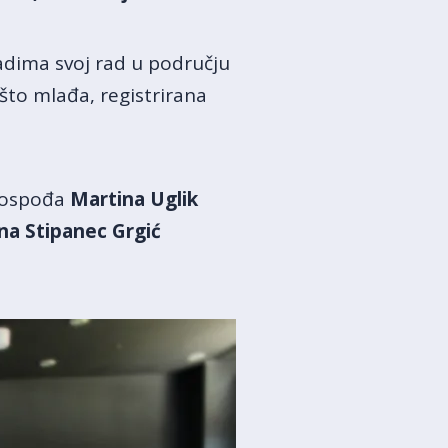
adima svoj rad u području
što mlađa, registrirana
 gospođa
Martina Uglik
na Stipanec Grgić