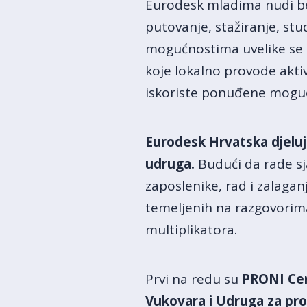
Eurodesk mladima nudi bes
putovanje, stažiranje, s
mogućnostima uvelike se o
koje lokalno provode akti
iskoriste ponuđene mogućno
Eurodesk Hrvatska djeluj
udruga.
Budući da rade sj
zaposlenike, rad i zalaga
temeljenih na razgovorim
multiplikatora.
Prvi na redu su
PRONI Cen
Vukovara i Udruga za prom