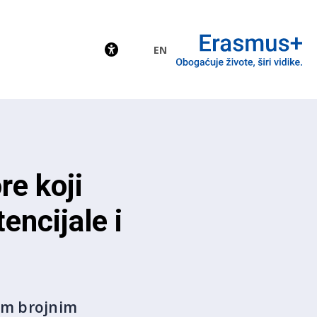
EN
EU
re koji
encijale i
jim brojnim