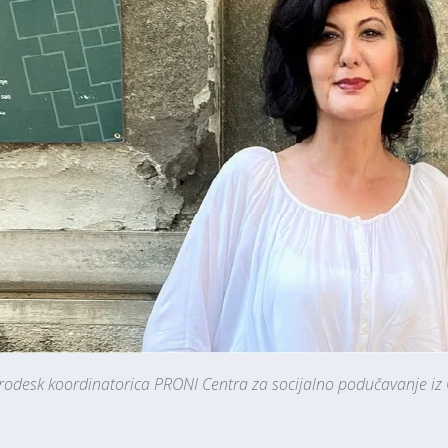
rodesk koordinatorica PRONI Centra za socijalno podučavanje iz