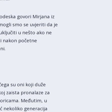
odeska govori Mirjana iz
mogli smo se uvjeriti da je
uključiti u nešto ako ne
ci nakon početne
ni.
 čega su oni koji duže
koj zaista pronalaze za
atoricama. Međutim, u
eć nekoliko generacija