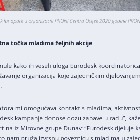
k lunapark u organizaciji PRONI Centra Osijek 2020 godine PRON
tna točka mladima željnih akcije
nule kako ih veseli uloga Eurodesk koordinatoric
avanje organizacija koje zajedničkim djelovanjem
.
tora mi omogućava kontakt s mladima, aktivnost
urodesk kampanje donose dozu zabave u radu”, kaž
rtina iz Mirovne grupe Dunav: “Eurodesk djeluje kao
što nam pruža izvrsnu poveznicu s mladima u zajed