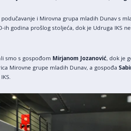
o podučavanje i Mirovna grupa mladih Dunav s ml
0-ih godina prošlog stoljeća, dok je Udruga IKS ne
rali smo s gospođom
Mirjanom Jozanović
, dok je
rica Mirovne grupe mladih Dunav, a gospođa
Sabi
IKS.