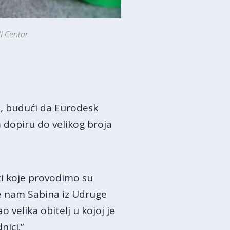
I Centar
a, budući da Eurodesk
 dopiru do velikog broja
i koje provodimo su
e nam Sabina iz Udruge
 velika obitelj u kojoj je
nici.”