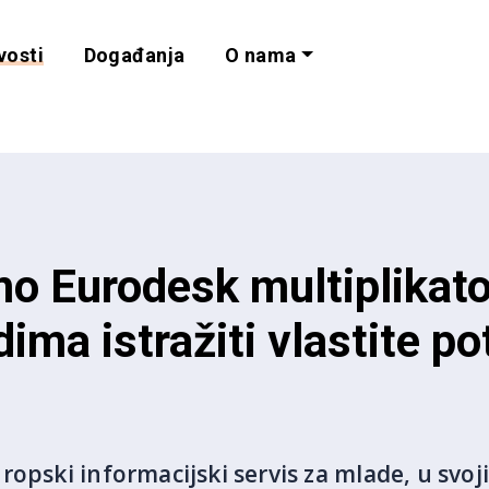
vosti
Događanja
O nama
lnost i programe 
o Eurodesk multiplikato
ma istražiti vlastite pot
ropski informacijski servis za mlade, u svo