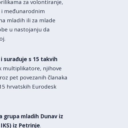
ilikama za volontiranje,
im i međunarodnim
ma mladih ili za mlade
obe u nastojanju da
oj.
i surađuje s 15 takvih
 multiplikatore, njihove
Kroz pet povezanih članaka
15 hrvatskih Eurodesk
a grupa mladih Dunav iz
KS) iz Petrinje
.