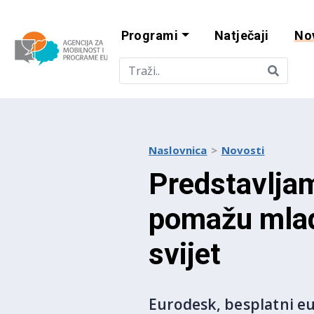
Programi
Natječaji
No
Agencija za mobi
Naslovnica
Novosti
Predstavljam
pomažu mladi
svijet
Eurodesk, besplatni eu