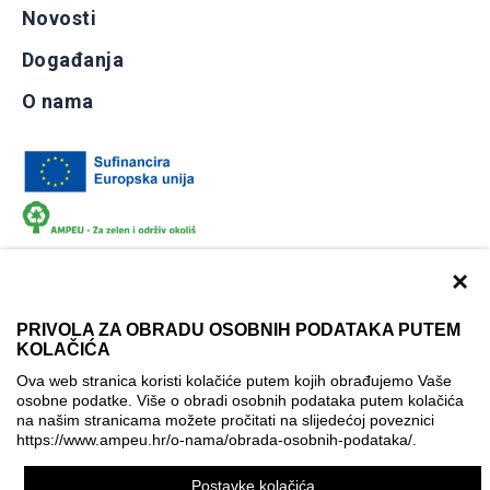
Novosti
Događanja
O nama
×
PRIVOLA ZA OBRADU OSOBNIH PODATAKA PUTEM
KOLAČIĆA
Dokumentacija
Uvjeti korištenja
Kontakti
Ova web stranica koristi kolačiće putem kojih obrađujemo Vaše
Izjava o pristupačnosti
osobne podatke. Više o obradi osobnih podataka putem kolačića
na našim stranicama možete pročitati na slijedećoj poveznici
Politika korištenja kolačića
Postavke kolačića
https://www.ampeu.hr/o-nama/obrada-osobnih-podataka/
.
© AMPEU, 2026.
Postavke kolačića