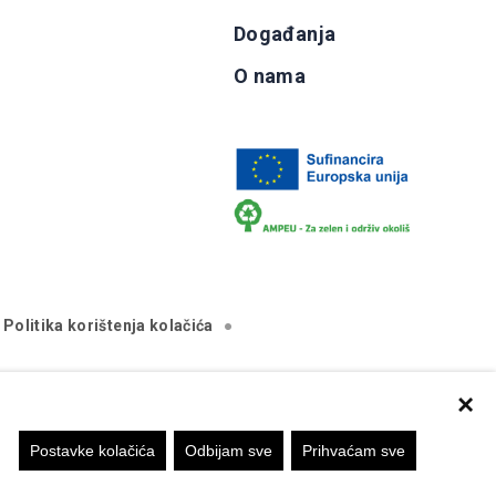
Događanja
O nama
Politika korištenja kolačića
×
va isključivo stajalište autora mrežne stranice i Komisija
Postavke kolačića
Odbijam sve
Prihvaćam sve