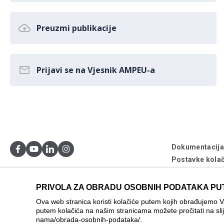
Preuzmi publikacije
Prijavi se na Vjesnik AMPEU-a
Dokumentacij
Postavke kolač
© AMPEU, 2026
PRIVOLA ZA OBRADU OSOBNIH PODATAKA PU
Ova mrežna stran
Ova web stranica koristi kolačiće putem kojih obrađujemo 
se ne može smat
putem kolačića na našim stranicama možete pročitati na sli
nama/obrada-osobnih-podataka/
.