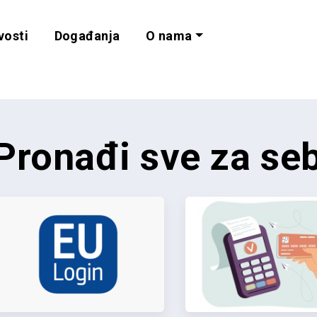
vosti
Događanja
O nama
lnost i programe 
Pronađi sve za se