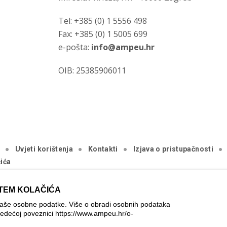
Tel: +385 (0) 1 5556 498
Fax: +385 (0) 1 5005 699
e-pošta:
info@ampeu.hr
OIB: 25385906011
a
Uvjeti korištenja
Kontakti
Izjava o pristupačnosti
ića
.
TEM KOLAČIĆA
ica je ostvarena uz financijsku potporu Europske komisije. Ona izraža
Vaše osobne podatke. Više o obradi osobnih podataka
rati odgovornom pri upotrebi informacija koje se na njoj nalaze.
jedećoj poveznici
https://www.ampeu.hr/o-