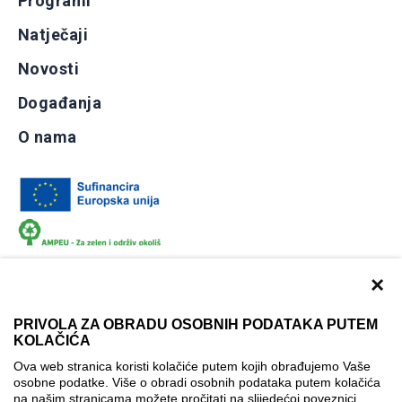
Programi
Natječaji
Novosti
Događanja
O nama
×
PRIVOLA ZA OBRADU OSOBNIH PODATAKA PUTEM
KOLAČIĆA
Dokumentacija
Uvjeti korištenja
Kontakti
Ova web stranica koristi kolačiće putem kojih obrađujemo Vaše
Izjava o pristupačnosti
osobne podatke. Više o obradi osobnih podataka putem kolačića
na našim stranicama možete pročitati na slijedećoj poveznici
Politika korištenja kolačića
Postavke kolačića