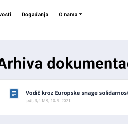
vosti
Događanja
O nama
lnost i programe 
Arhiva dokumenta
Vodič kroz Europske snage solidarnosti
.pdf, 3,4 MB, 10. 9. 2021.