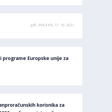
.pdf, 394,4 KB, 11. 10. 2021.
t i programe Europske unije za
vanproračunskih korisnika za