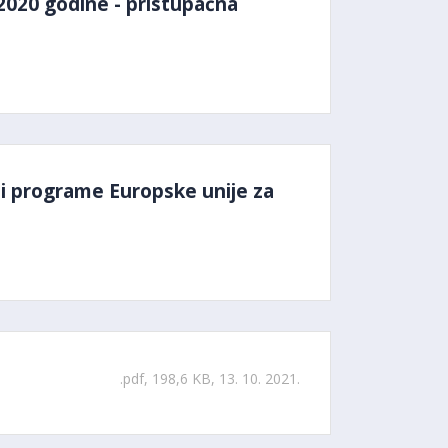
 2020 godine - pristupačna
t i programe Europske unije za
a
.pdf, 198,6 KB, 13. 10. 2021.