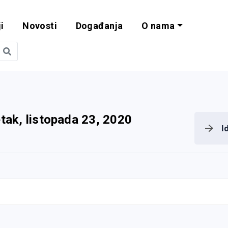
i
Novosti
Događanja
O nama
obilnost i progra
tak, listopada 23, 2020
I