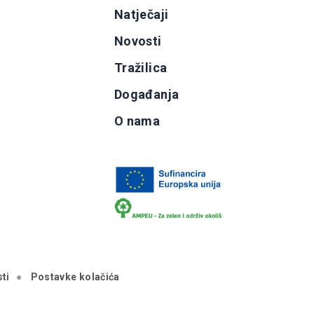
g
Natječaji
b
Novosti
Tražilica
Događanja
O nama
ti
Postavke kolačića