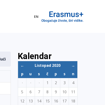
EN
me EU
Kalendar
dući
←
Listopad 2020
→
p
u
s
č
p
s
n
·
·
·
1
2
3
4
5
6
7
8
9
10
11
12
13
14
15
16
17
18