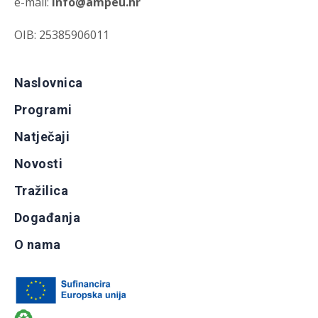
e-mail:
info@ampeu.hr
OIB: 25385906011
Naslovnica
Programi
Natječaji
Novosti
Tražilica
Događanja
O nama