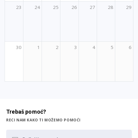
23
24
25
26
27
28
29
30
1
2
3
4
5
6
Trebaš pomoć?
RECI NAM KAKO TI MOŽEMO POMOĆI