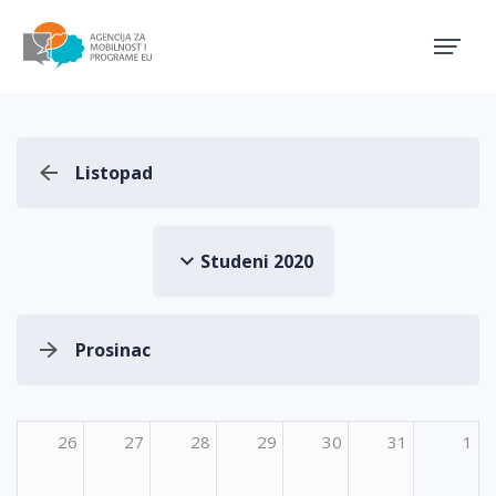
Agencija za mobilnost i pro
Listopad
Studeni 2020
Prosinac
26
27
28
29
30
31
1