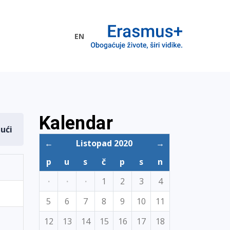
EN
me EU
Kalendar
dući
←
Listopad 2020
→
p
u
s
č
p
s
n
·
·
·
1
2
3
4
5
6
7
8
9
10
11
12
13
14
15
16
17
18