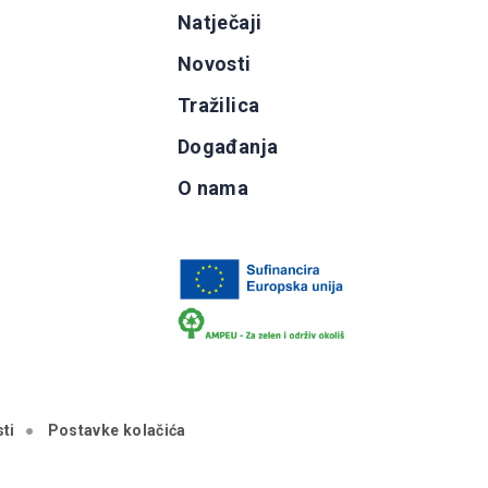
g
Natječaji
b
Novosti
Tražilica
Događanja
O nama
ti
Postavke kolačića