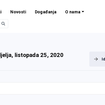
i
Novosti
Događanja
O nama
obilnost i progra
jelja, listopada 25, 2020
I