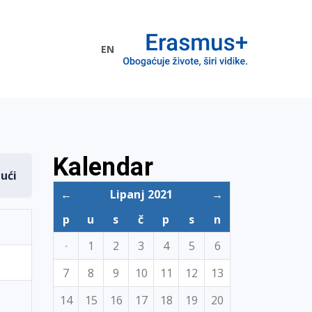
EN
me EU
Kalendar
dući
←
Lipanj 2021
→
p
u
s
č
p
s
n
·
1
2
3
4
5
6
7
8
9
10
11
12
13
14
15
16
17
18
19
20