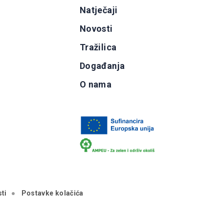
g
Natječaji
b
Novosti
Tražilica
Događanja
O nama
ti
Postavke kolačića