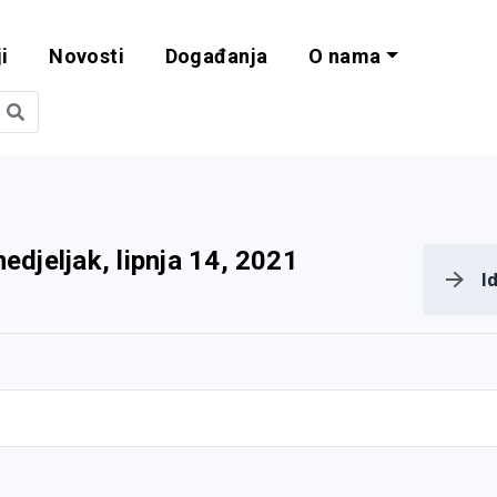
i
Novosti
Događanja
O nama
obilnost i progra
edjeljak, lipnja 14, 2021
I