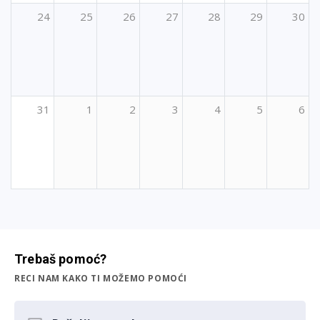
24
25
26
27
28
29
30
31
1
2
3
4
5
6
Trebaš pomoć?
RECI NAM KAKO TI MOŽEMO POMOĆI