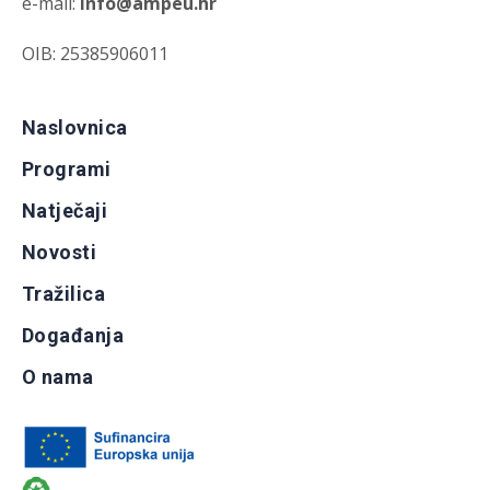
e-mail:
info@ampeu.hr
OIB: 25385906011
Naslovnica
Programi
Natječaji
Novosti
Tražilica
Događanja
O nama