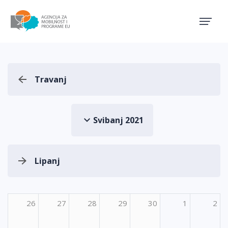
Agencija za mobilnost i pro
Travanj
Svibanj 2021
Lipanj
26
27
28
29
30
1
2